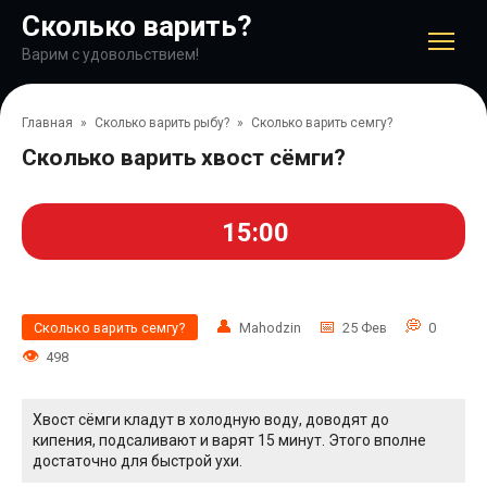
Перейти
Сколько варить?
к
контенту
Варим с удовольствием!
Главная
»
Сколько варить рыбу?
»
Сколько варить семгу?
Сколько варить хвост сёмги?
15:00
Сколько варить семгу?
Mahodzin
25 Фев
0
498
Хвост сёмги кладут в холодную воду, доводят до
кипения, подсаливают и варят 15 минут. Этого вполне
достаточно для быстрой ухи.