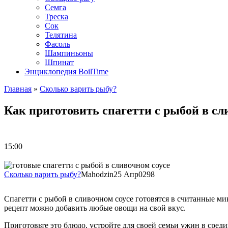
Семга
Треска
Сок
Телятина
Фасоль
Шампиньоны
Шпинат
Энциклопедия BoilTime
Главная
»
Сколько варить рыбу?
Как приготовить спагетти с рыбой в сл
15:00
Сколько варить рыбу?
Mahodzin
25 Апр
0
298
Спагетти с рыбой в сливочном соусе готовятся в считанные 
рецепт можно добавить любые овощи на свой вкус.
Приготовьте это блюдо, устройте для своей семьи ужин в среди