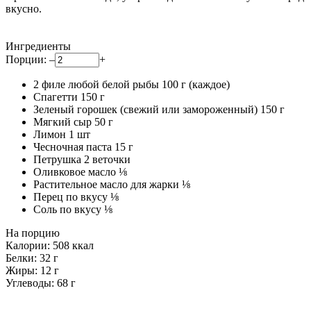
вкусно.
Ингредиенты
Порции:
–
+
2 филе любой белой рыбы
100
г (каждое)
Спагетти
150
г
Зеленый горошек (свежий или замороженный)
150
г
Мягкий сыр
50
г
Лимон
1
шт
Чесночная паста
15
г
Петрушка
2
веточки
Оливковое масло
⅛
Растительное масло для жарки
⅛
Перец по вкусу
⅛
Соль по вкусу
⅛
На порцию
Калории:
508
ккал
Белки:
32
г
Жиры:
12
г
Углеводы:
68
г