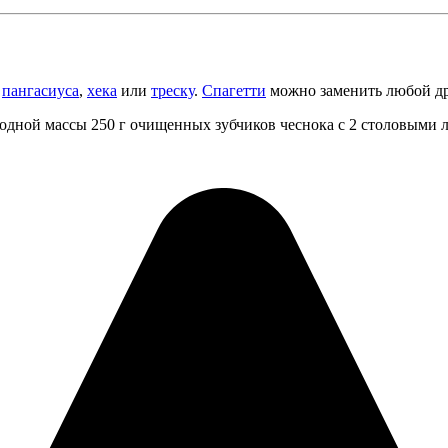
,
пангасиуса
,
хека
или
треску
.
Спагетти
можно заменить любой др
одной массы 250 г очищенных зубчиков чеснока с 2 столовыми 