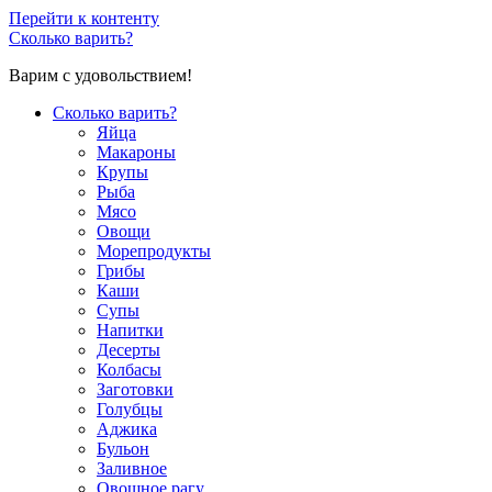
Перейти к контенту
Сколько варить?
Варим с удовольствием!
Сколько варить?
Яйца
Макароны
Крупы
Рыба
Мясо
Овощи
Морепродукты
Грибы
Каши
Супы
Напитки
Десерты
Колбасы
Заготовки
Голубцы
Аджика
Бульон
Заливное
Овощное рагу