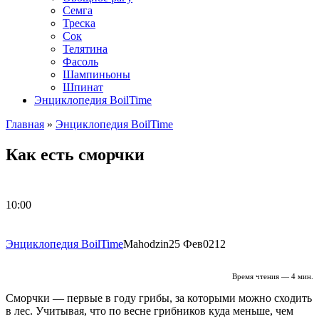
Семга
Треска
Сок
Телятина
Фасоль
Шампиньоны
Шпинат
Энциклопедия BoilTime
Главная
»
Энциклопедия BoilTime
Как есть сморчки
10:00
Энциклопедия BoilTime
Mahodzin
25 Фев
0
212
Время чтения — 4 мин.
Сморчки — первые в году грибы, за которыми можно сходить
в лес. Учитывая, что по весне грибников куда меньше, чем