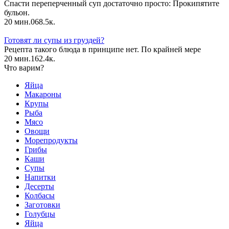
Спасти переперченный суп достаточно просто: Прокипятите
бульон.
20 мин.
0
68.5к.
Готовят ли супы из груздей?
Рецепта такого блюда в принципе нет. По крайней мере
20 мин.
1
62.4к.
Что варим?
Яйца
Макароны
Крупы
Рыба
Мясо
Овощи
Морепродукты
Грибы
Каши
Супы
Напитки
Десерты
Колбасы
Заготовки
Голубцы
Яйца