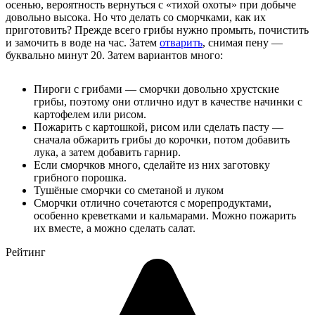
осенью, вероятность вернуться с «тихой охоты» при добыче
довольно высока. Но что делать со сморчками, как их
приготовить? Прежде всего грибы нужно промыть, почистить
и замочить в воде на час. Затем
отварить
, снимая пену —
буквально минут 20. Затем вариантов много:
Пироги с грибами — сморчки довольно хрустские
грибы, поэтому они отлично идут в качестве начинки с
картофелем или рисом.
Пожарить с картошкой, рисом или сделать пасту —
сначала обжарить грибы до корочки, потом добавить
лука, а затем добавить гарнир.
Если сморчков много, сделайте из них заготовку
грибного порошка.
Тушёные сморчки со сметаной и луком
Сморчки отлично сочетаются с морепродуктами,
особенно креветками и кальмарами. Можно пожарить
их вместе, а можно сделать салат.
Рейтинг