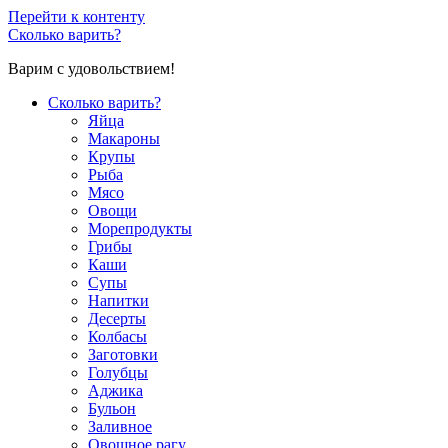
Перейти к контенту
Сколько варить?
Варим с удовольствием!
Сколько варить?
Яйца
Макароны
Крупы
Рыба
Мясо
Овощи
Морепродукты
Грибы
Каши
Супы
Напитки
Десерты
Колбасы
Заготовки
Голубцы
Аджика
Бульон
Заливное
Овощное рагу