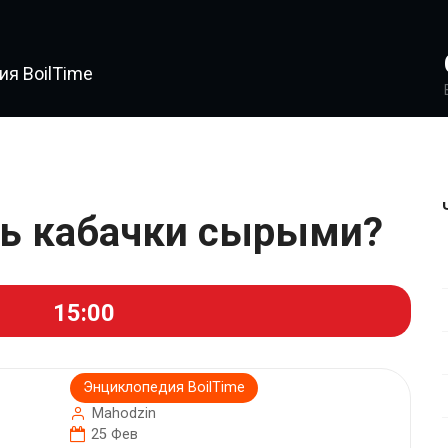
я BoilTime
сть кабачки сырыми?
15:00
Энциклопедия BoilTime
Mahodzin
25 Фев