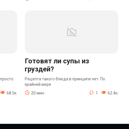
Готовят ли супы из
груздей?
просто:
Рецепта такого блюда в принципе нет. По
крайней мере
68.5к.
20 мин.
1
62.4к.