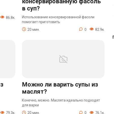
консервированную фасоль
в суп?
Использование консервированной фасоли
86.8к.
помогает приготовить
20 мин.
0
82.9к.
из
Можно ли варить супы из
маслят?
Конечно, можно. Маслята идеально подходят
для варки
79.3к.
20 мин.
0
76.1к.