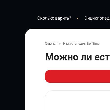
Перейти
к
контенту
Сколько варить?
Энциклопеди
Главная
»
Энциклопедия BoilTime
Можно ли е