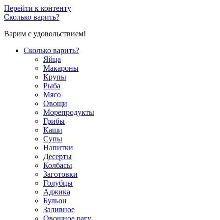
Перейти к контенту
Сколько варить?
Варим с удовольствием!
Сколько варить?
Яйца
Макароны
Крупы
Рыба
Мясо
Овощи
Морепродукты
Грибы
Каши
Супы
Напитки
Десерты
Колбасы
Заготовки
Голубцы
Аджика
Бульон
Заливное
Овощное рагу