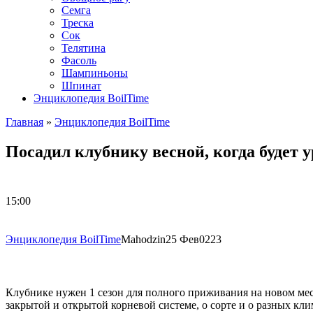
Семга
Треска
Сок
Телятина
Фасоль
Шампиньоны
Шпинат
Энциклопедия BoilTime
Главная
»
Энциклопедия BoilTime
Посадил клубнику весной, когда будет 
15:00
Энциклопедия BoilTime
Mahodzin
25 Фев
0
223
Клубнике нужен 1 сезон для полного приживания на новом мест
закрытой и открытой корневой системе, о сорте и о разных кли