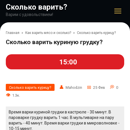
Перейти
Сколько варить?
к
контенту
Варим с удовольствием!
Главная
»
Как варить мясо и сколько?
»
Сколько варить курицу?
Сколько варить куриную грудку?
15:00
Сколько варить курицу?
Mahodzin
25 Фев
0
1.3к.
Время варки куриной грудки в кастрюле - 30 минут. В
пароварке грудку варить 1 час. В мультиварке на пару
варить - 40 минут. Время варки грудки в микроволновке -
10-15 минут.