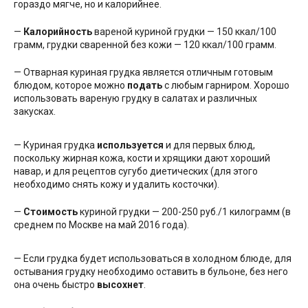
гораздо мягче, но и калорийнее.
—
Калорийность
вареной куриной грудки — 150 ккал/100
грамм, грудки сваренной без кожи — 120 ккал/100 грамм.
— Отварная куриная грудка является отличным готовым
блюдом, которое можно
подать
с любым гарниром. Хорошо
использовать вареную грудку в салатах и различных
закусках.
— Куриная грудка
используется
и для первых блюд,
поскольку жирная кожа, кости и хрящики дают хороший
навар, и для рецептов сугубо диетических (для этого
необходимо снять кожу и удалить косточки).
—
Стоимость
куриной грудки — 200-250 руб./1 килограмм (в
среднем по Москве на май 2016 года).
— Если грудка будет использоваться в холодном блюде, для
остывания грудку необходимо оставить в бульоне, без него
она очень быстро
высохнет
.