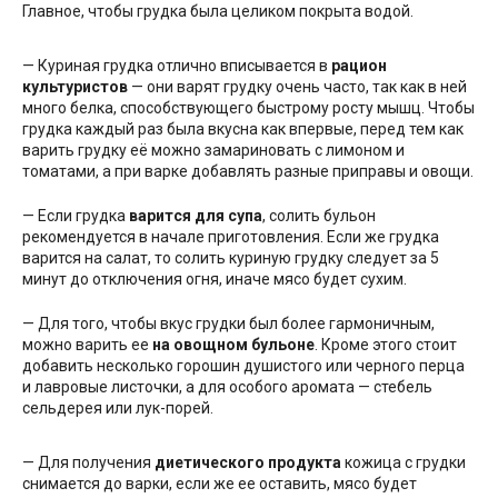
Главное, чтобы грудка была целиком покрыта водой.
— Куриная грудка отлично вписывается в
рацион
культуристов
— они варят грудку очень часто, так как в ней
много белка, способствующего быстрому росту мышц. Чтобы
грудка каждый раз была вкусна как впервые, перед тем как
варить грудку её можно замариновать с лимоном и
томатами, а при варке добавлять разные приправы и овощи.
— Если грудка
варится для супа
, солить бульон
рекомендуется в начале приготовления. Если же грудка
варится на салат, то солить куриную грудку следует за 5
минут до отключения огня, иначе мясо будет сухим.
— Для того, чтобы вкус грудки был более гармоничным,
можно варить ее
на овощном бульоне
. Кроме этого стоит
добавить несколько горошин душистого или черного перца
и лавровые листочки, а для особого аромата — стебель
сельдерея или лук-порей.
— Для получения
диетического продукта
кожица с грудки
снимается до варки, если же ее оставить, мясо будет