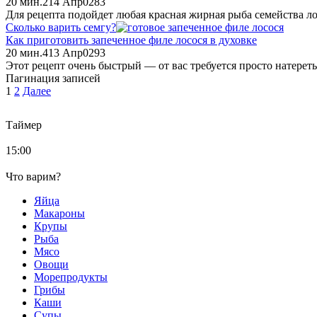
20 мин.
2
14 Апр
0
283
Для рецепта подойдет любая красная жирная рыба семейства ло
Сколько варить семгу?
Как приготовить запеченное филе лосося в духовке
20 мин.
4
13 Апр
0
293
Этот рецепт очень быстрый — от вас требуется просто натереть
Пагинация записей
1
2
Далее
Таймер
15:00
Что варим?
Яйца
Макароны
Крупы
Рыба
Мясо
Овощи
Морепродукты
Грибы
Каши
Супы