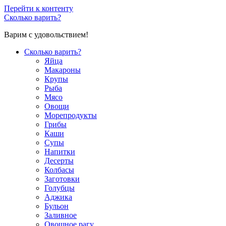
Перейти к контенту
Сколько варить?
Варим с удовольствием!
Сколько варить?
Яйца
Макароны
Крупы
Рыба
Мясо
Овощи
Морепродукты
Грибы
Каши
Супы
Напитки
Десерты
Колбасы
Заготовки
Голубцы
Аджика
Бульон
Заливное
Овощное рагу