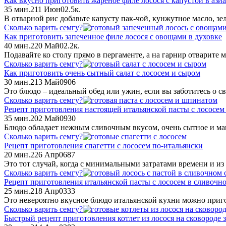
Как вкусно приготовить жареное филе лосося с капустой в ази
35 мин.
2
11 Июн
0
2.5к.
В отварной рис добавьте капусту пак-чой, кунжутное масло, зе
Сколько варить семгу?
Как приготовить запеченное филе лосося с овощами в духовке
40 мин.
2
20 Май
0
2.2к.
Подавайте ко столу прямо в пергаменте, а на гарнир отварите
Сколько варить семгу?
Как приготовить очень сытный салат с лососем и сыром
30 мин.
2
13 Май
0
906
Это блюдо – идеальный обед или ужин, если вы заботитесь о св
Сколько варить семгу?
Рецепт приготовления настоящей итальянской пасты с лососе
35 мин.
2
02 Май
0
930
Блюдо обладает нежным сливочным вкусом, очень сытное и ма
Сколько варить семгу?
Рецепт приготовления спагетти с лососем по-итальянски
20 мин.
2
26 Апр
0
687
Это тот случай, когда с минимальными затратами времени и и
Сколько варить семгу?
Рецепт приготовления итальянской пасты с лососем в сливочно
25 мин.
2
18 Апр
0
333
Это невероятно вкусное блюдо итальянской кухни можно пригот
Сколько варить семгу?
Быстрый рецепт приготовления котлет из лосося на сковороде 