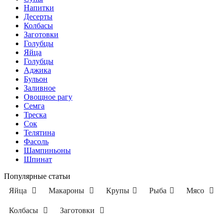
Напитки
Десерты
Колбасы
Заготовки
Голубцы
Яйца
Голубцы
Аджика
Бульон
Заливное
Овощное рагу
Семга
Треска
Сок
Телятина
Фасоль
Шампиньоны
Шпинат
Популярные статьи
Яйца
Макароны
Крупы
Рыба
Мясо
Колбасы
Заготовки