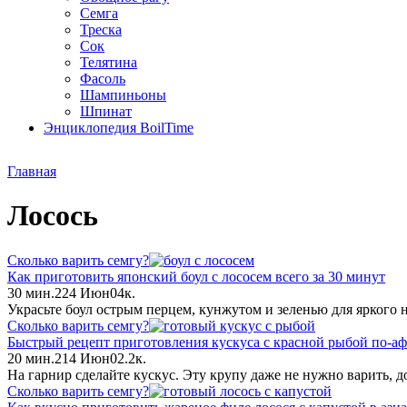
Семга
Треска
Сок
Телятина
Фасоль
Шампиньоны
Шпинат
Энциклопедия BoilTime
Главная
Лосось
Сколько варить семгу?
Как приготовить японский боул с лососем всего за 30 минут
30 мин.
2
24 Июн
0
4к.
Украсьте боул острым перцем, кунжутом и зеленью для яркого н
Сколько варить семгу?
Быстрый рецепт приготовления кускуса с красной рыбой по-а
20 мин.
2
14 Июн
0
2.2к.
На гарнир сделайте кускус. Эту крупу даже не нужно варить, д
Сколько варить семгу?