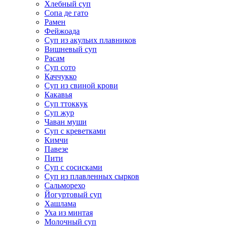
Хлебный суп
Сопа де гато
Рамен
Фейжоада
Суп из акульих плавников
Вишневый суп
Расам
Суп сото
Каччукко
Суп из свиной крови
Какавья
Суп ттоккук
Суп жур
Чаван муши
Суп с креветками
Кимчи
Павезе
Пити
Суп с сосисками
Суп из плавленных сырков
Сальморехо
Йогуртовый суп
Хашлама
Уха из минтая
Молочный суп