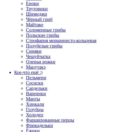
Еноки
Трутовики
Шимиджи
Чёрный гриб
Майтаке
Соломенные грибы
Польские грибы
Строфария морщинисто-кольцевая
Полубелые грибы
Синяки
Чешуйчатка
Оленьи рожки
Мацутакэ
Кое-что ещё :)
Пельмени
Сосиски
Сардельки
Вареники
Манты
Хинкали
Голубцы
Холодец
Фаршированные перцы
Фрикадельки
Ёжики