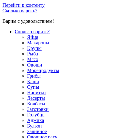
Перейти к контенту
Сколько варить?
Варим с удовольствием!
Сколько варить?
Яйца
Макароны
Крупы
Рыба
Мясо
Овощи
Морепродукты
Грибы
Каши
Супы
Напитки
Десерты
Колбасы
Заготовки
Голубцы
Аджика
Бульон
Заливное
Овощное рагу