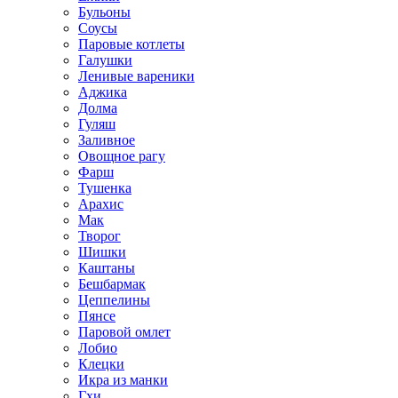
Бульоны
Соусы
Паровые котлеты
Галушки
Ленивые вареники
Аджика
Долма
Гуляш
Заливное
Овощное рагу
Фарш
Тушенка
Арахис
Мак
Творог
Шишки
Каштаны
Бешбармак
Цеппелины
Пянсе
Паровой омлет
Лобио
Клецки
Икра из манки
Гхи