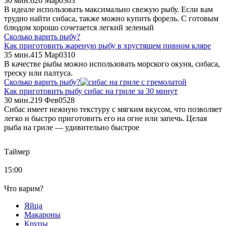
30 мин.
6
26 Мар
0
303
В идеале использовать максимально свежую рыбу. Если вам
трудно найти сибаса, также можно купить форель. С готовым
блюдом хорошо сочетается легкий зеленый
Сколько варить рыбу?
Как приготовить жареную рыбу в хрустящем пивном кляре
35 мин.
4
15 Мар
0
310
В качестве рыбы можно использовать морского окуня, сибаса,
треску или палтуса.
Сколько варить рыбу?
Как приготовить рыбу сибас на гриле за 30 минут
30 мин.
2
19 Фев
0
528
Сибас имеет нежную текстуру с мягким вкусом, что позволяет
легко и быстро приготовить его на огне или запечь. Целая
рыба на гриле — удивительно быстрое
Таймер
15:00
Что варим?
Яйца
Макароны
Крупы