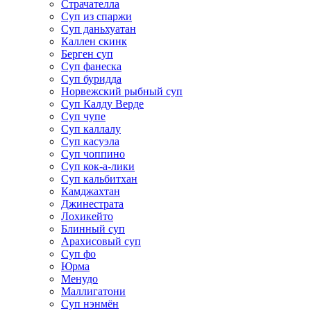
Страчателла
Суп из спаржи
Суп даньхуатан
Каллен скинк
Берген суп
Суп фанеска
Суп буридда
Норвежский рыбный суп
Суп Калду Верде
Суп чупе
Суп каллалу
Суп касуэла
Суп чоппино
Суп кок-а-лики
Суп кальбитхан
Камджахтан
Джинестрата
Лохикейто
Блинный суп
Арахисовый суп
Суп фо
Юрма
Менудо
Маллигатони
Суп нэнмён