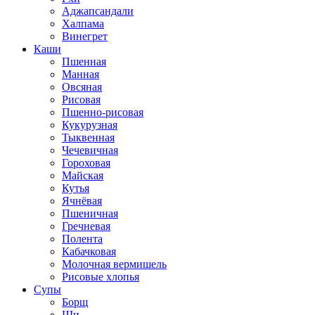
Аджапсандали
Халпама
Винегрет
Каши
Пшенная
Манная
Овсяная
Рисовая
Пшенно-рисовая
Кукурузная
Тыквенная
Чечевичная
Гороховая
Майская
Кутья
Ячнёвая
Пшеничная
Гречневая
Полента
Кабачковая
Молочная вермишель
Рисовые хлопья
Супы
Борщ
Щи