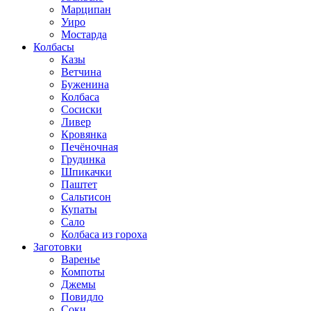
Марципан
Уиро
Мостарда
Колбасы
Казы
Ветчина
Буженина
Колбаса
Сосиски
Ливер
Кровянка
Печёночная
Грудинка
Шпикачки
Паштет
Сальтисон
Купаты
Сало
Колбаса из гороха
Заготовки
Варенье
Компоты
Джемы
Повидло
Соки