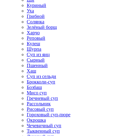
Куриный
Уха
Грибной
Солянка
Зелёный борщ
Харчо
Реповый
Кулеш
Шурпа
Суп из яиц
Сырный
Пшенный
Хаш
Суп из сельди
Брокколи-суп
Бозбаш
Мисо суп
Гречневый суп
Рассольник
Рисовый суп
Гороховый суп-пюре
Окрошка
Чечевичный суп
Тыквенный суп