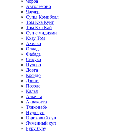
Чорба
Авголемоно
Чаудер
Супы Кэмпбелл
Том Кха Кунг
Том Кха Кай
Суп с мидиями
Кхау Том
Ахиако
Оллада
Фабада
Сируко
Пучеро
Довга
Косидо
Дзони
Позоле
Калья
Альетта
Аквакотта
Тянконабэ
Нудл суп
Гороховый суп
Ячменный суп
Буру-буру