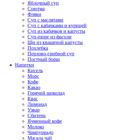
Яблочный суп
Соютма
Фляки
Суп с маслятами
Суп с кабачками и курицей
Суп из кабачков и капусты
Суп-пюре из фасоли
Щи из квашеной капусты
Похлебка
Перлово-грибной суп
Постный борщ
Напитки
Кисель
Морс
Кофе
Какао
Горячий шоколад
Квас
Лимонад
Узвар
Сбитень
Ячменный кофе
Молоко
Чампуррадо
Масала чай