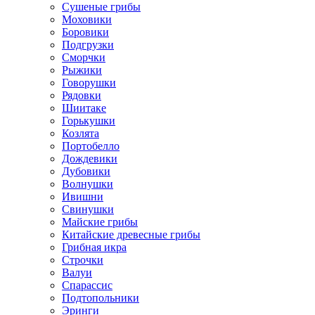
Сушеные грибы
Моховики
Боровики
Подгрузки
Сморчки
Рыжики
Говорушки
Рядовки
Шиитаке
Горькушки
Козлята
Портобелло
Дождевики
Дубовики
Волнушки
Ивишни
Свинушки
Майские грибы
Китайские древесные грибы
Грибная икра
Строчки
Валуи
Спарассис
Подтопольники
Эринги