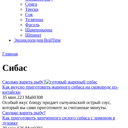
Семга
Треска
Сок
Телятина
Фасоль
Шампиньоны
Шпинат
Энциклопедия BoilTime
Главная
Сибас
Сколько варить рыбу?
Как вкусно приготовить жареного сибаса на сковороде по-
китайски
35 мин.
2
23 Май
0
308
Особый вкус блюду придает сычуаньский острый соус,
который вы сами приготовите за считанные минуты.
Сколько варить рыбу?
Как приготовить запеченного целого сибаса с лимоном в
духовке