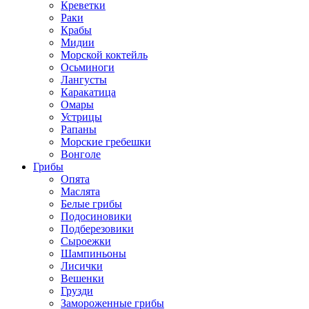
Креветки
Раки
Крабы
Мидии
Морской коктейль
Осьминоги
Лангусты
Каракатица
Омары
Устрицы
Рапаны
Морские гребешки
Вонголе
Грибы
Опята
Маслята
Белые грибы
Подосиновики
Подберезовики
Сыроежки
Шампиньоны
Лисички
Вешенки
Грузди
Замороженные грибы