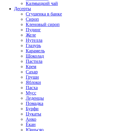
Калмыцкий чай
Десерты
Сгущенка в банке
Сироп
Кленовый сироп
Пудинг
Желе
Нутелла
Глазурь
Карамель
Шоколад
Пастила
Крем
Сахар
Груши
Яблоки
Пасха
Мусс
Леденцы
Помадка
Бурфи
Цукаты
Анко
Ёкан
Юаньсяо