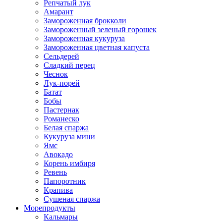
Репчатый лук
Амарант
Замороженная брокколи
Замороженный зеленый горошек
Замороженная кукуруза
Замороженная цветная капуста
Сельдерей
Сладкий перец
Чеснок
Лук-порей
Батат
Бобы
Пастернак
Романеско
Белая спаржа
Кукуруза мини
Ямс
Авокадо
Корень имбиря
Ревень
Папоротник
Крапива
Сушеная спаржа
Морепродукты
Кальмары