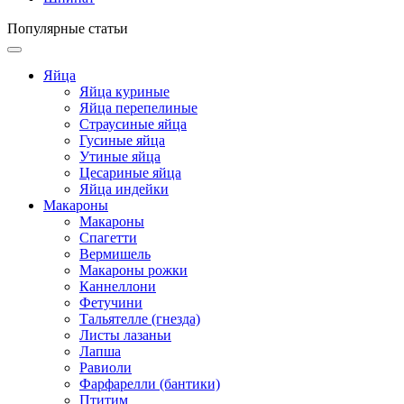
Популярные статьи
Яйца
Яйца куриные
Яйца перепелиные
Страусиные яйца
Гусиные яйца
Утиные яйца
Цесариные яйца
Яйца индейки
Макароны
Макароны
Спагетти
Вермишель
Макароны рожки
Каннеллони
Фетучини
Тальятелле (гнезда)
Листы лазаньи
Лапша
Равиоли
Фарфарелли (бантики)
Птитим