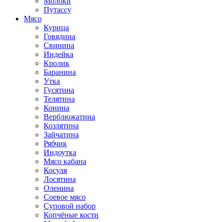
Молоки
Путассу
Мясо
Курица
Говядина
Свинина
Индейка
Кролик
Баранина
Утка
Гусятина
Телятина
Конина
Верблюжатина
Козлятина
Зайчатина
Рябчик
Индоутка
Мясо кабана
Косуля
Лосятина
Оленина
Соевое мясо
Суповой набор
Копчёные кости