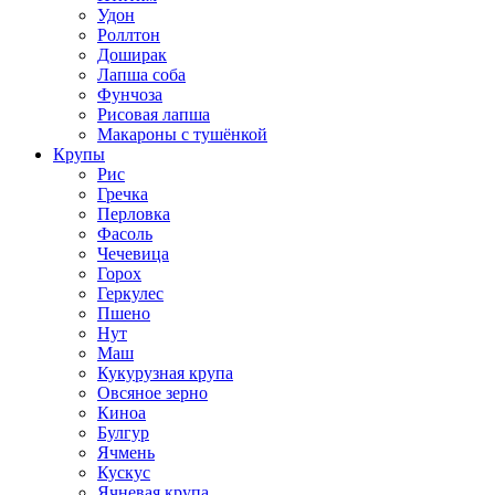
Удон
Роллтон
Доширак
Лапша соба
Фунчоза
Рисовая лапша
Макароны с тушёнкой
Крупы
Рис
Гречка
Перловка
Фасоль
Чечевица
Горох
Геркулес
Пшено
Нут
Маш
Кукурузная крупа
Овсяное зерно
Киноа
Булгур
Ячмень
Кускус
Ячневая крупа