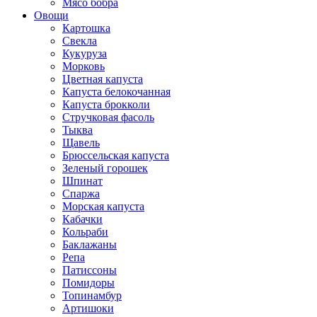
Мясо бобра
Овощи
Картошка
Свекла
Кукуруза
Морковь
Цветная капуста
Капуста белокочанная
Капуста брокколи
Стручковая фасоль
Тыква
Щавель
Брюссельская капуста
Зеленый горошек
Шпинат
Спаржа
Морская капуста
Кабачки
Кольраби
Баклажаны
Репа
Патиссоны
Помидоры
Топинамбур
Артишоки