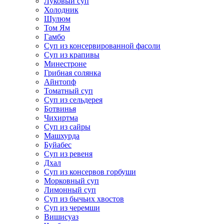
Луковый суп
Холодник
Шулюм
Том Ям
Гамбо
Суп из консервированной фасоли
Суп из крапивы
Минестроне
Грибная солянка
Айнтопф
Томатный суп
Суп из сельдерея
Ботвинья
Чихиртма
Суп из сайры
Машхурда
Буйабес
Суп из ревеня
Дхал
Суп из консервов горбуши
Морковный суп
Лимонный суп
Суп из бычьих хвостов
Суп из черемши
Вишисуаз