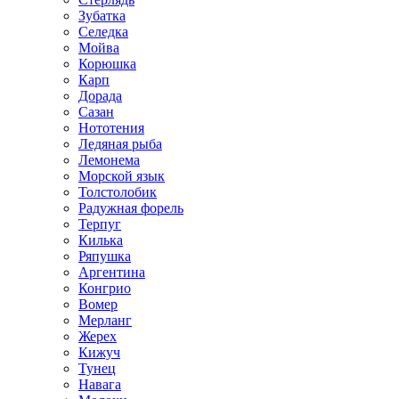
Зубатка
Селедка
Мойва
Корюшка
Карп
Дорада
Сазан
Нототения
Ледяная рыба
Лемонема
Морской язык
Толстолобик
Радужная форель
Терпуг
Килька
Ряпушка
Аргентина
Конгрио
Вомер
Мерланг
Жерех
Кижуч
Тунец
Навага