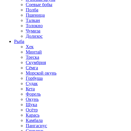
Соевые бобы
Полба
Пшеница
Талкан
Толокно
Чумиза
Долихос
Рыба
Хек
Минтай
Треска
Скумбрия
Сёмга
Морской окунь
Горбуша
Судак
Кета
Форель
Окунь
Щука
Осётр
Карась
Камбала
Пангасиус
Стерлядь