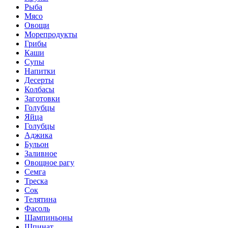
Рыба
Мясо
Овощи
Морепродукты
Грибы
Каши
Супы
Напитки
Десерты
Колбасы
Заготовки
Голубцы
Яйца
Голубцы
Аджика
Бульон
Заливное
Овощное рагу
Семга
Треска
Сок
Телятина
Фасоль
Шампиньоны
Шпинат