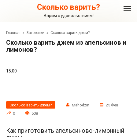
Перейти
Сколько варить?
к
контенту
Варим с удовольствием!
Главная
»
Заготовки
»
Сколько варить джем?
Сколько варить джем из апельсинов и
лимонов?
15:00
Сколько варить джем?
Mahodzin
25 Фев
0
508
Как приготовить апельсиново-лимонный