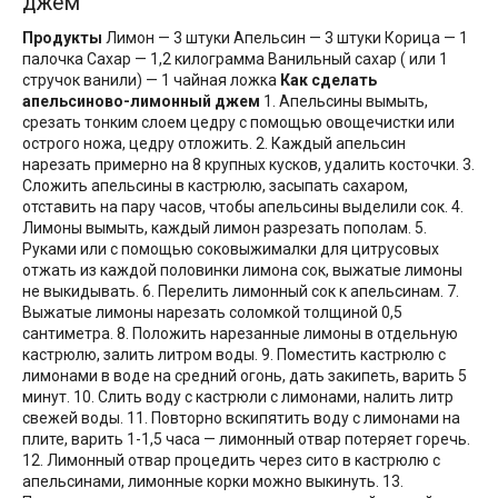
джем
Продукты
Лимон — 3 штуки Апельсин — 3 штуки Корица — 1
палочка Сахар — 1,2 килограмма Ванильный сахар ( или 1
стручок ванили) — 1 чайная ложка
Как сделать
апельсиново-лимонный джем
1. Апельсины вымыть,
срезать тонким слоем цедру с помощью овощечистки или
острого ножа, цедру отложить. 2. Каждый апельсин
нарезать примерно на 8 крупных кусков, удалить косточки. 3.
Сложить апельсины в кастрюлю, засыпать сахаром,
отставить на пару часов, чтобы апельсины выделили сок. 4.
Лимоны вымыть, каждый лимон разрезать пополам. 5.
Руками или с помощью соковыжималки для цитрусовых
отжать из каждой половинки лимона сок, выжатые лимоны
не выкидывать. 6. Перелить лимонный сок к апельсинам. 7.
Выжатые лимоны нарезать соломкой толщиной 0,5
сантиметра. 8. Положить нарезанные лимоны в отдельную
кастрюлю, залить литром воды. 9. Поместить кастрюлю с
лимонами в воде на средний огонь, дать закипеть, варить 5
минут. 10. Слить воду с кастрюли с лимонами, налить литр
свежей воды. 11. Повторно вскипятить воду с лимонами на
плите, варить 1-1,5 часа — лимонный отвар потеряет горечь.
12. Лимонный отвар процедить через сито в кастрюлю с
апельсинами, лимонные корки можно выкинуть. 13.