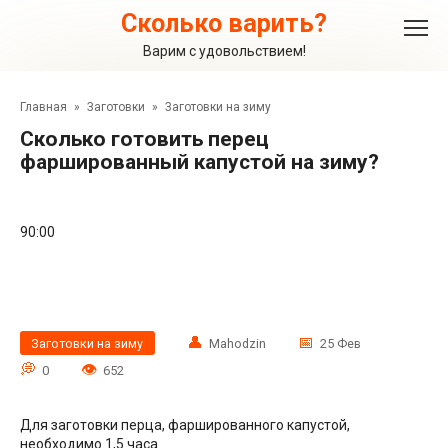
Перейти
Сколько варить?
к
контенту
Варим с удовольствием!
Главная
»
Заготовки
»
Заготовки на зиму
Сколько готовить перец
фаршированный капустой на зиму?
90:00
Заготовки на зиму
Mahodzin
25 Фев
0
652
Для заготовки перца, фаршированного капустой,
необходимо 1,5 часа.