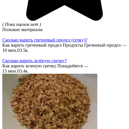
( Пока оценок нет )
Похожие материалы
Сколько варить гречневый продел (сечку)?
Как варить гречневый продел Продукты Гречневый продел —
10 мин.
0
3.5к.
Сколько варить зелёную гречку?
Как варить зеленую гречку Понадобятся —
15 мин.
0
3.4к.