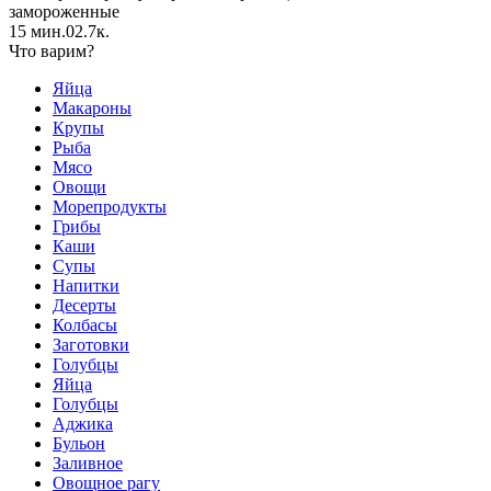
замороженные
15 мин.
0
2.7к.
Что варим?
Яйца
Макароны
Крупы
Рыба
Мясо
Овощи
Морепродукты
Грибы
Каши
Супы
Напитки
Десерты
Колбасы
Заготовки
Голубцы
Яйца
Голубцы
Аджика
Бульон
Заливное
Овощное рагу