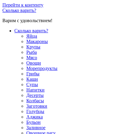
Перейти к контенту
Сколько варить?
Варим с удовольствием!
Сколько варить?
Яйца
Макароны
Крупы
Рыба
Мясо
Овощи
Морепродукты
Грибы
Каши
Супы
Напитки
Десерты
Колбасы
Заготовки
Голубцы
Аджика
Бульон
Заливное
Овощное рагу