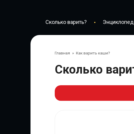
Перейти
к
контенту
Сколько варить?
Энциклопеди
Главная
»
Как варить каши?
Сколько вар