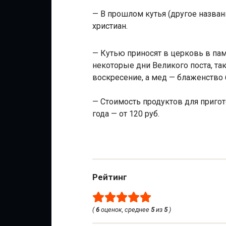
— В прошлом кутья (другое назва
христиан.
— Кутью приносят в церковь в пам
некоторые дни Великого поста, та
воскресение, а мед — блаженство
— Стоимость продуктов для приго
года — от 120 руб.
Рейтинг
(
6
оценок, среднее
5
из
5
)