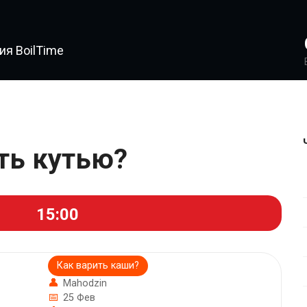
я BoilTime
ить кутью?
15:00
Как варить каши?
Mahodzin
25 Фев