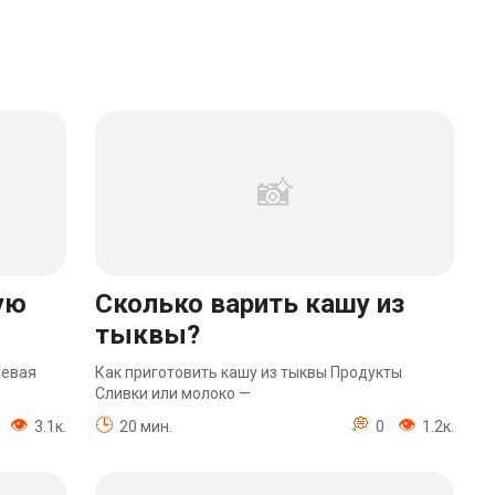
ую
Сколько варить кашу из
тыквы?
невая
Как приготовить кашу из тыквы Продукты
Сливки или молоко —
3.1к.
20 мин.
0
1.2к.