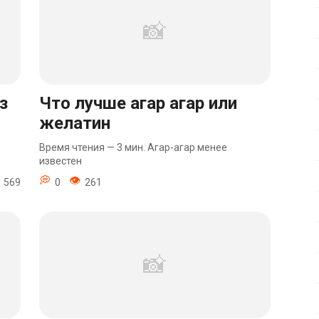
з
Что лучше агар агар или
желатин
Время чтения — 3 мин. Агар-агар менее
известен
569
0
261