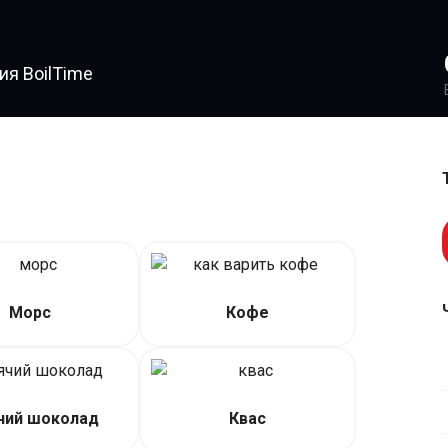
я BoilTime
Морс
Кофе
чий шоколад
Квас