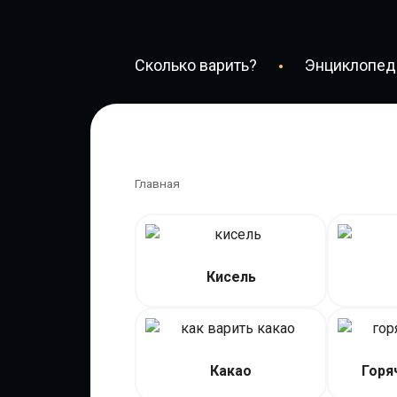
Перейти
к
контенту
Сколько варить?
Энциклопеди
Главная
Кисель
Какао
Горя