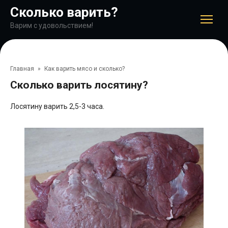
Перейти
Сколько варить?
к
контенту
Варим с удовольствием!
Главная
»
Как варить мясо и сколько?
Сколько варить лосятину?
Лосятину варить 2,5-3 часа.