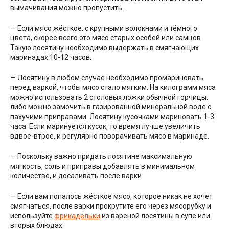
вымачивания можно пропустить.
— Если мясо жёсткое, с крупными волокнами и тёмного
цвета, скорее всего это мясо старых особей или самцов.
Такую лосятину необходимо выдержать в смягчающих
маринадах 10-12 часов.
— Лосятину в любом случае необходимо промариновать
перед варкой, чтобы мясо стало мягким. На килограмм мяса
можно использовать 2 столовых ложки обычной горчицы,
либо можно замочить в газированной минеральной воде с
пахучими приправами. Лосятину кусочками мариновать 1-3
часа. Если маринуется кусок, то время лучше увеличить
вдвое-втрое, и регулярно поворачивать мясо в маринаде.
— Поскольку важно придать лосятине максимальную
мягкость, соль и приправы добавлять в минимальном
количестве, и досаливать после варки.
— Если вам попалось жёсткое мясо, которое никак не хочет
смягчаться, после варки прокрутите его через мясорубку и
используйте
фрикадельки
из варёной лосятины в супе или
вторых блюдах.