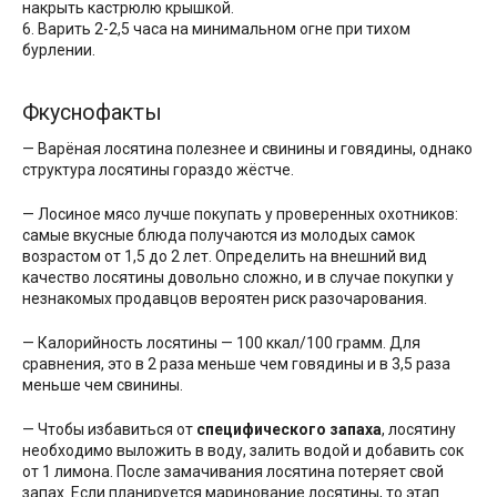
накрыть кастрюлю крышкой.
6. Варить 2-2,5 часа на минимальном огне при тихом
бурлении.
Фкуснофакты
— Варёная лосятина полезнее и свинины и говядины, однако
структура лосятины гораздо жёстче.
— Лосиное мясо лучше покупать у проверенных охотников:
самые вкусные блюда получаются из молодых самок
возрастом от 1,5 до 2 лет. Определить на внешний вид
качество лосятины довольно сложно, и в случае покупки у
незнакомых продавцов вероятен риск разочарования.
— Калорийность лосятины — 100 ккал/100 грамм. Для
сравнения, это в 2 раза меньше чем говядины и в 3,5 раза
меньше чем свинины.
— Чтобы избавиться от
специфического запаха
, лосятину
необходимо выложить в воду, залить водой и добавить сок
от 1 лимона. После замачивания лосятина потеряет свой
запах. Если планируется маринование лосятины, то этап