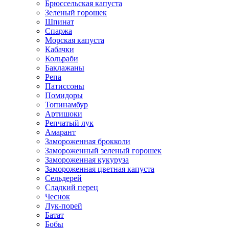
Брюссельская капуста
Зеленый горошек
Шпинат
Спаржа
Морская капуста
Кабачки
Кольраби
Баклажаны
Репа
Патиссоны
Помидоры
Топинамбур
Артишоки
Репчатый лук
Амарант
Замороженная брокколи
Замороженный зеленый горошек
Замороженная кукуруза
Замороженная цветная капуста
Сельдерей
Сладкий перец
Чеснок
Лук-порей
Батат
Бобы