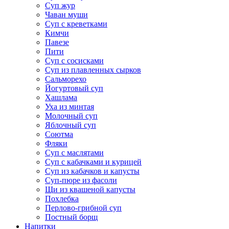
Суп жур
Чаван муши
Суп с креветками
Кимчи
Павезе
Пити
Суп с сосисками
Суп из плавленных сырков
Сальморехо
Йогуртовый суп
Хашлама
Уха из минтая
Молочный суп
Яблочный суп
Соютма
Фляки
Суп с маслятами
Суп с кабачками и курицей
Суп из кабачков и капусты
Суп-пюре из фасоли
Щи из квашеной капусты
Похлебка
Перлово-грибной суп
Постный борщ
Напитки