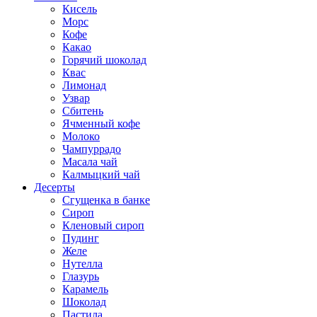
Кисель
Морс
Кофе
Какао
Горячий шоколад
Квас
Лимонад
Узвар
Сбитень
Ячменный кофе
Молоко
Чампуррадо
Масала чай
Калмыцкий чай
Десерты
Сгущенка в банке
Сироп
Кленовый сироп
Пудинг
Желе
Нутелла
Глазурь
Карамель
Шоколад
Пастила