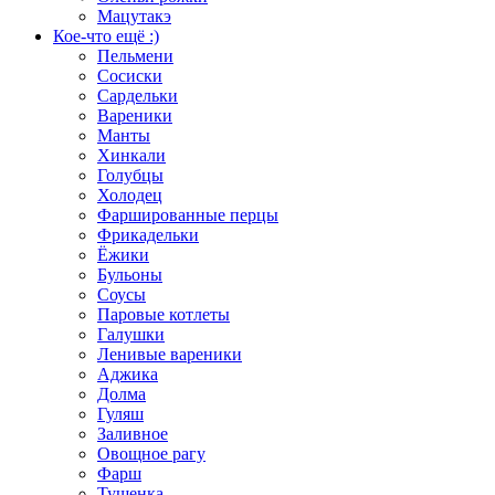
Мацутакэ
Кое-что ещё :)
Пельмени
Сосиски
Сардельки
Вареники
Манты
Хинкали
Голубцы
Холодец
Фаршированные перцы
Фрикадельки
Ёжики
Бульоны
Соусы
Паровые котлеты
Галушки
Ленивые вареники
Аджика
Долма
Гуляш
Заливное
Овощное рагу
Фарш
Тушенка