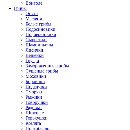
Вонголе
Грибы
Опята
Маслята
Белые грибы
Подосиновики
Подберезовики
Сыроежки
Шампиньоны
Лисички
Вешенки
Грузди
Замороженные грибы
Сушеные грибы
Моховики
Боровики
Подгрузки
Сморчки
Рыжики
Говорушки
Рядовки
Шиитаке
Горькушки
Козлята
Портобелло