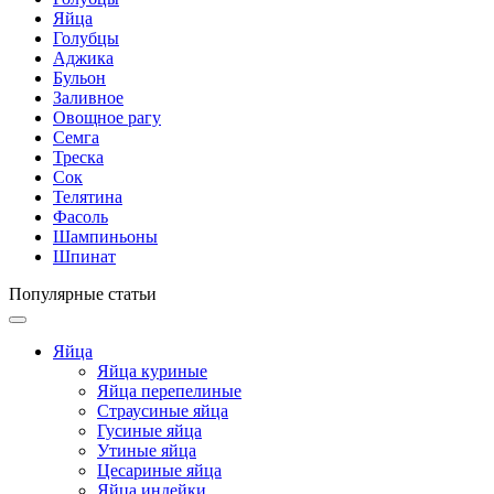
Яйца
Голубцы
Аджика
Бульон
Заливное
Овощное рагу
Семга
Треска
Сок
Телятина
Фасоль
Шампиньоны
Шпинат
Популярные статьи
Яйца
Яйца куриные
Яйца перепелиные
Страусиные яйца
Гусиные яйца
Утиные яйца
Цесариные яйца
Яйца индейки