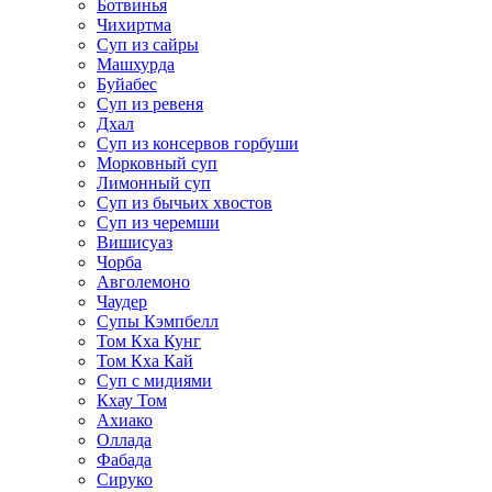
Ботвинья
Чихиртма
Суп из сайры
Машхурда
Буйабес
Суп из ревеня
Дхал
Суп из консервов горбуши
Морковный суп
Лимонный суп
Суп из бычьих хвостов
Суп из черемши
Вишисуаз
Чорба
Авголемоно
Чаудер
Супы Кэмпбелл
Том Кха Кунг
Том Кха Кай
Суп с мидиями
Кхау Том
Ахиако
Оллада
Фабада
Сируко