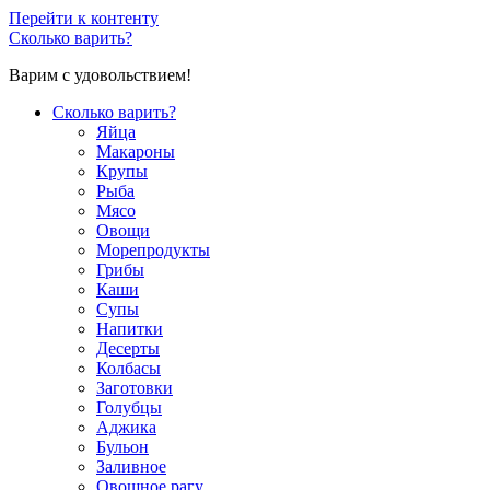
Перейти к контенту
Сколько варить?
Варим с удовольствием!
Сколько варить?
Яйца
Макароны
Крупы
Рыба
Мясо
Овощи
Морепродукты
Грибы
Каши
Супы
Напитки
Десерты
Колбасы
Заготовки
Голубцы
Аджика
Бульон
Заливное
Овощное рагу