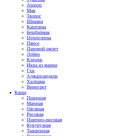
Арахис
Мак
Творог
Шишки
Каштаны
Бешбармак
Цеппелины
Пянсе
Паровой омлет
Лобио
Клецки
Икра из манки
Гхи
Аджапсандали
Халпама
Винегрет
Каши
Пшенная
Манная
Овсяная
Рисовая
Пшенно-рисовая
Кукурузная
Тыквенная