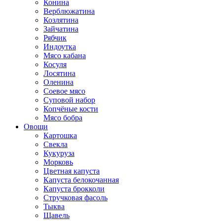
Конина
Верблюжатина
Козлятина
Зайчатина
Рябчик
Индоутка
Мясо кабана
Косуля
Лосятина
Оленина
Соевое мясо
Суповой набор
Копчёные кости
Мясо бобра
Овощи
Картошка
Свекла
Кукуруза
Морковь
Цветная капуста
Капуста белокочанная
Капуста брокколи
Стручковая фасоль
Тыква
Щавель