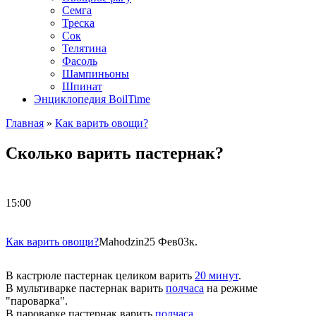
Семга
Треска
Сок
Телятина
Фасоль
Шампиньоны
Шпинат
Энциклопедия BoilTime
Главная
»
Как варить овощи?
Сколько варить пастернак?
15:00
Как варить овощи?
Mahodzin
25 Фев
0
3к.
В кастрюле пастернак целиком варить
20 минут
.
В мультиварке пастернак варить
полчаса
на режиме
"пароварка".
В пароварке пастернак варить
полчаса
.