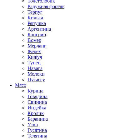
Толстолобик
Радужная форель
Терпуг
Килька
Ряпушка
Аргентина
Конгрио
Вомер
Мерланг
Жерех
Кижуч
Тунец
Навага
Молоки
Путассу
Мясо
Курица
Говядина
Свинина
Индейка
Кролик
Баранина
Утка
Гусятина
Телятина