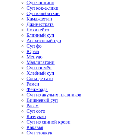
Суп чоппино
Суп кок-а-лики
Суп кальбитхан
Камджахтан
Джинестрата
Лохикейто
Блинный суп
Арахисовый суп
Суп фо
Юрма
Менудо
Маллигатони
Суп нэнмён
Хлебный суп
Сопа де гато
Рамен
Фейжоада
Суп из акульих плавников
Вишневый суп
Расам
Суп сото
Каччукко
Суп из свиной крови
Какавья
Суп ттоккук