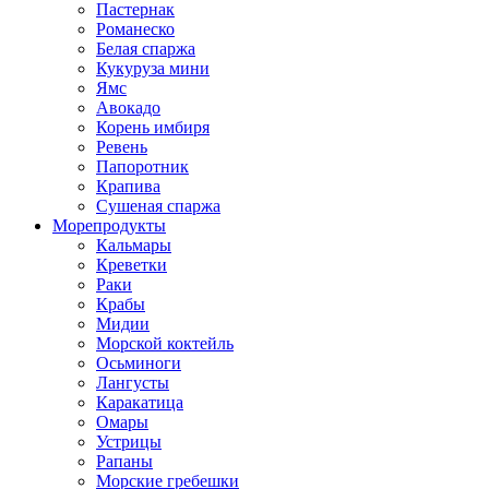
Пастернак
Романеско
Белая спаржа
Кукуруза мини
Ямс
Авокадо
Корень имбиря
Ревень
Папоротник
Крапива
Сушеная спаржа
Морепродукты
Кальмары
Креветки
Раки
Крабы
Мидии
Морской коктейль
Осьминоги
Лангусты
Каракатица
Омары
Устрицы
Рапаны
Морские гребешки