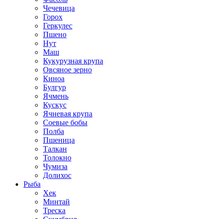
Чечевица
Горох
Геркулес
Пшено
Нут
Маш
Кукурузная крупа
Овсяное зерно
Киноа
Булгур
Ячмень
Кускус
Ячневая крупа
Соевые бобы
Полба
Пшеница
Талкан
Толокно
Чумиза
Долихос
Рыба
Хек
Минтай
Треска