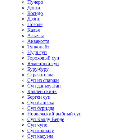
Пучеро
Довга
Косидо
Дзони
Позоле
Калья
Альетта
Аквакотта
Тянконабэ
Нудл суп
Гороховый суп
Ячменный суп
Буру-буру
Страчателла
Суп из спаржи
Суп даньхуатан
Каллен скинк
Берген суп
Суп фанеска
Суп буридда
Норвежский рыбный суп
Суп Калду Верде
Суп чупе
Суп каллалу
Суп касуэла