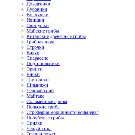
Дождевики
Дубовики
Волнушки
Ивишни
Свинушки
Майские грибы
Китайские древесные грибы
Грибная икра
Строчки
Валуи
Спарассис
Подтопольники
Эринги
Еноки
Трутовики
Шимиджи
Чёрный гриб
Майтаке
Соломенные грибы
Польские грибы
Строфария морщинисто-кольцевая
Полубелые грибы
Синяки
Чешуйчатка
Оленьи рожки