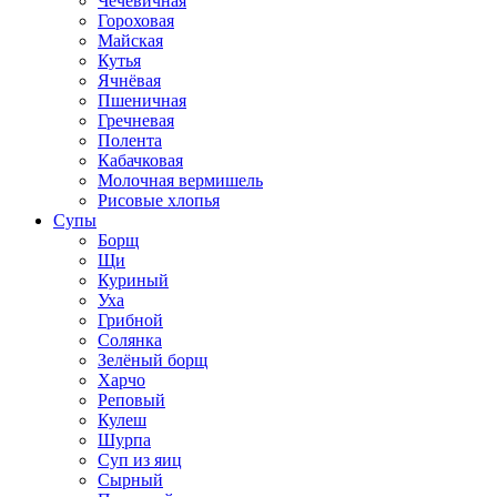
Чечевичная
Гороховая
Майская
Кутья
Ячнёвая
Пшеничная
Гречневая
Полента
Кабачковая
Молочная вермишель
Рисовые хлопья
Супы
Борщ
Щи
Куриный
Уха
Грибной
Солянка
Зелёный борщ
Харчо
Реповый
Кулеш
Шурпа
Суп из яиц
Сырный