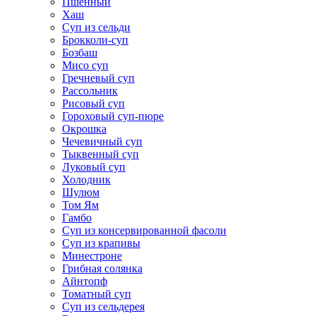
Пшенный
Хаш
Суп из сельди
Брокколи-суп
Бозбаш
Мисо суп
Гречневый суп
Рассольник
Рисовый суп
Гороховый суп-пюре
Окрошка
Чечевичный суп
Тыквенный суп
Луковый суп
Холодник
Шулюм
Том Ям
Гамбо
Суп из консервированной фасоли
Суп из крапивы
Минестроне
Грибная солянка
Айнтопф
Томатный суп
Суп из сельдерея