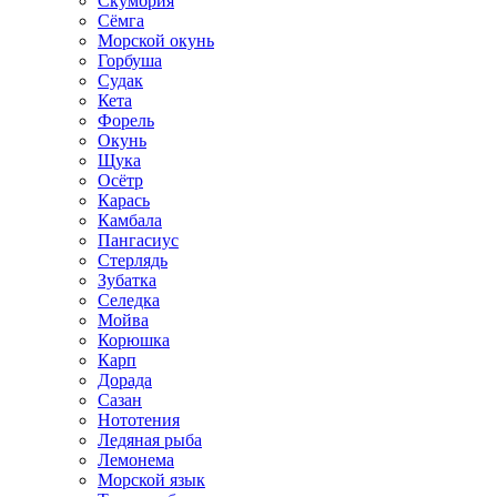
Скумбрия
Сёмга
Морской окунь
Горбуша
Судак
Кета
Форель
Окунь
Щука
Осётр
Карась
Камбала
Пангасиус
Стерлядь
Зубатка
Селедка
Мойва
Корюшка
Карп
Дорада
Сазан
Нототения
Ледяная рыба
Лемонема
Морской язык