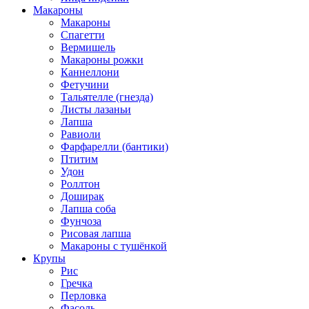
Макароны
Макароны
Спагетти
Вермишель
Макароны рожки
Каннеллони
Фетучини
Тальятелле (гнезда)
Листы лазаньи
Лапша
Равиоли
Фарфарелли (бантики)
Птитим
Удон
Роллтон
Доширак
Лапша соба
Фунчоза
Рисовая лапша
Макароны с тушёнкой
Крупы
Рис
Гречка
Перловка
Фасоль