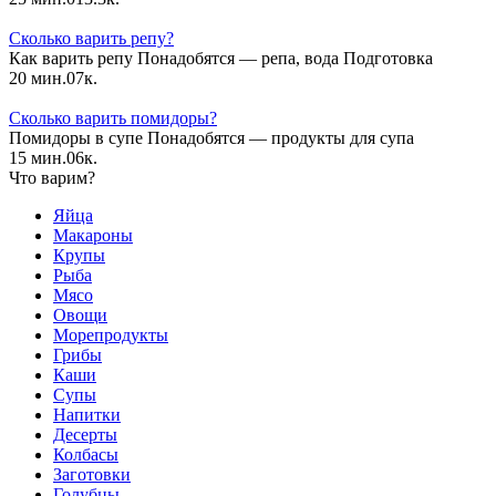
Сколько варить репу?
Как варить репу Понадобятся — репа, вода Подготовка
20 мин.
0
7к.
Сколько варить помидоры?
Помидоры в супе Понадобятся — продукты для супа
15 мин.
0
6к.
Что варим?
Яйца
Макароны
Крупы
Рыба
Мясо
Овощи
Морепродукты
Грибы
Каши
Супы
Напитки
Десерты
Колбасы
Заготовки
Голубцы