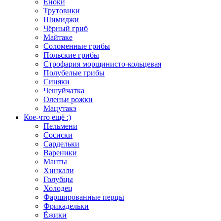
Еноки
Трутовики
Шимиджи
Чёрный гриб
Майтаке
Соломенные грибы
Польские грибы
Строфария морщинисто-кольцевая
Полубелые грибы
Синяки
Чешуйчатка
Оленьи рожки
Мацутакэ
Кое-что ещё :)
Пельмени
Сосиски
Сардельки
Вареники
Манты
Хинкали
Голубцы
Холодец
Фаршированные перцы
Фрикадельки
Ёжики