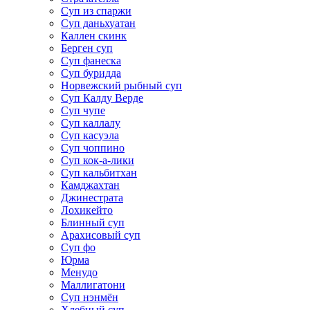
Суп из спаржи
Суп даньхуатан
Каллен скинк
Берген суп
Суп фанеска
Суп буридда
Норвежский рыбный суп
Суп Калду Верде
Суп чупе
Суп каллалу
Суп касуэла
Суп чоппино
Суп кок-а-лики
Суп кальбитхан
Камджахтан
Джинестрата
Лохикейто
Блинный суп
Арахисовый суп
Суп фо
Юрма
Менудо
Маллигатони
Суп нэнмён
Хлебный суп