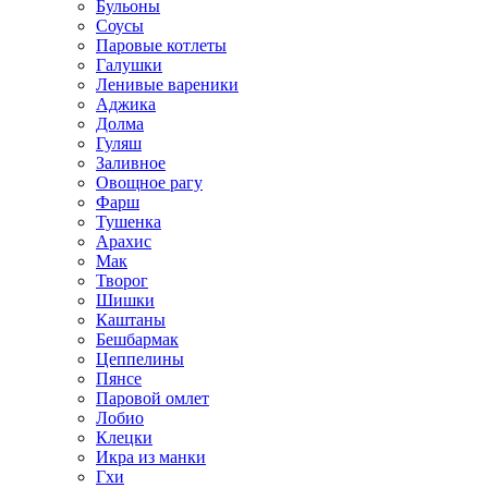
Бульоны
Соусы
Паровые котлеты
Галушки
Ленивые вареники
Аджика
Долма
Гуляш
Заливное
Овощное рагу
Фарш
Тушенка
Арахис
Мак
Творог
Шишки
Каштаны
Бешбармак
Цеппелины
Пянсе
Паровой омлет
Лобио
Клецки
Икра из манки
Гхи