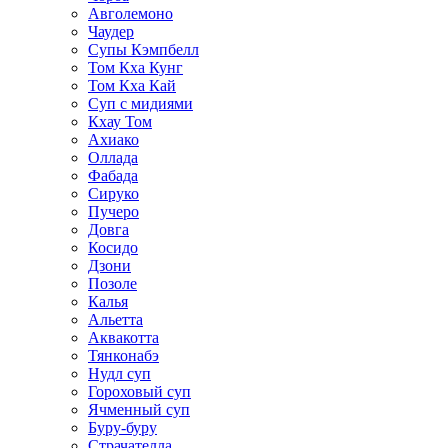
Авголемоно
Чаудер
Супы Кэмпбелл
Том Кха Кунг
Том Кха Кай
Суп с мидиями
Кхау Том
Ахиако
Оллада
Фабада
Сируко
Пучеро
Довга
Косидо
Дзони
Позоле
Калья
Альетта
Аквакотта
Тянконабэ
Нудл суп
Гороховый суп
Ячменный суп
Буру-буру
Страчателла