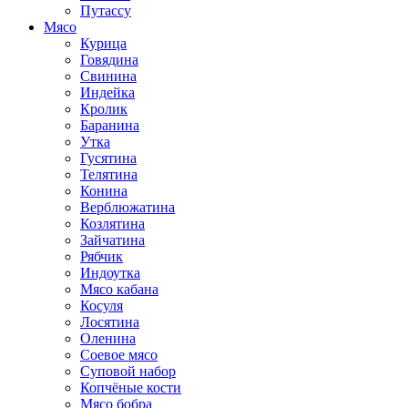
Путассу
Мясо
Курица
Говядина
Свинина
Индейка
Кролик
Баранина
Утка
Гусятина
Телятина
Конина
Верблюжатина
Козлятина
Зайчатина
Рябчик
Индоутка
Мясо кабана
Косуля
Лосятина
Оленина
Соевое мясо
Суповой набор
Копчёные кости
Мясо бобра