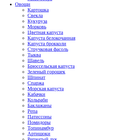
Овощи
Картошка
Свекла
Кукуруза
Морковь
Цветная капуста
Капуста белокочанная
Капуста брокколи
Стручковая фасоль
Тыква
Щавель
Брюссельская капуста
Зеленый горошек
Шпинат
Спаржа
Морская капуста
Кабачки
Кольраби
Баклажаны
Репа
Патиссоны
Помидоры
Топинамбур
Артишоки
Репчатый лук