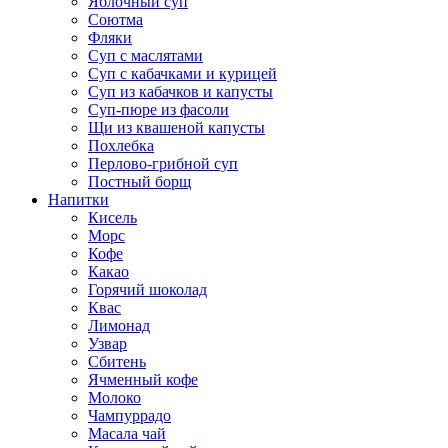
Яблочный суп
Соютма
Фляки
Суп с маслятами
Суп с кабачками и курицей
Суп из кабачков и капусты
Суп-пюре из фасоли
Щи из квашеной капусты
Похлебка
Перлово-грибной суп
Постный борщ
Напитки
Кисель
Морс
Кофе
Какао
Горячий шоколад
Квас
Лимонад
Узвар
Сбитень
Ячменный кофе
Молоко
Чампуррадо
Масала чай