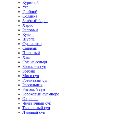
Куриный
Уха
Грибной
Солянка
Зелёный борщ
Харчо
Реповый
Кулеш
Шурпа
Суп из яиц
Сырный
Пшенный
Хаш
Суп из сельди
Брокколи-суп
Бозбаш
Мисо суп
Гречневый суп
Рассольник
Рисовый суп
Гороховый суп-пюре
Окрошка
Чечевичный суп
Тыквенный суп
Луковый суп