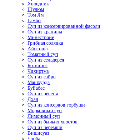
Холодник
Шулюм
Том Ям
Гамбо
Суп из консервированной фасоли
Суп из крапивы
Минестроне
Грибная солянка
Айнтопф
Томатный суп
Суп из сельдерея
Ботвинья
Чихиртма
Суп из сайры
Машхурда
Буйабес
Суп из ревеня
Дхал
Суп из консервов горбуши
Морковный суп
Лимонный суп
Суп из бычьих хвостов
Суп из черемши
Вишисуаз
Чорба