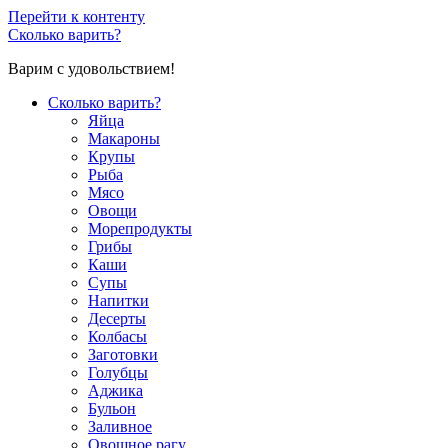
Перейти к контенту
Сколько варить?
Варим с удовольствием!
Сколько варить?
Яйца
Макароны
Крупы
Рыба
Мясо
Овощи
Морепродукты
Грибы
Каши
Супы
Напитки
Десерты
Колбасы
Заготовки
Голубцы
Аджика
Бульон
Заливное
Овощное рагу