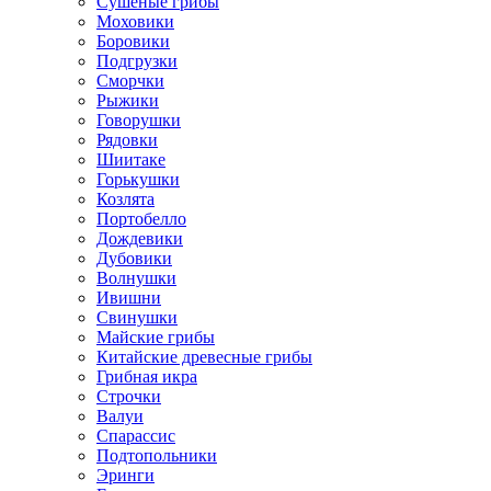
Сушеные грибы
Моховики
Боровики
Подгрузки
Сморчки
Рыжики
Говорушки
Рядовки
Шиитаке
Горькушки
Козлята
Портобелло
Дождевики
Дубовики
Волнушки
Ивишни
Свинушки
Майские грибы
Китайские древесные грибы
Грибная икра
Строчки
Валуи
Спарассис
Подтопольники
Эринги