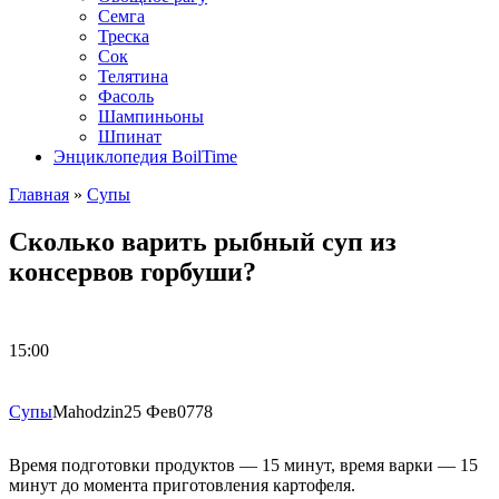
Семга
Треска
Сок
Телятина
Фасоль
Шампиньоны
Шпинат
Энциклопедия BoilTime
Главная
»
Супы
Сколько варить рыбный суп из
консервов горбуши?
15:00
Супы
Mahodzin
25 Фев
0
778
Время подготовки продуктов — 15 минут, время варки — 15
минут до момента приготовления картофеля.