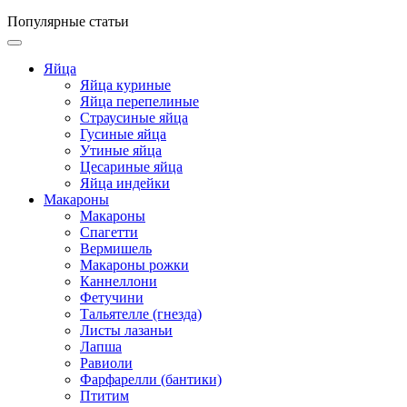
Популярные статьи
Яйца
Яйца куриные
Яйца перепелиные
Страусиные яйца
Гусиные яйца
Утиные яйца
Цесариные яйца
Яйца индейки
Макароны
Макароны
Спагетти
Вермишель
Макароны рожки
Каннеллони
Фетучини
Тальятелле (гнезда)
Листы лазаньи
Лапша
Равиоли
Фарфарелли (бантики)
Птитим