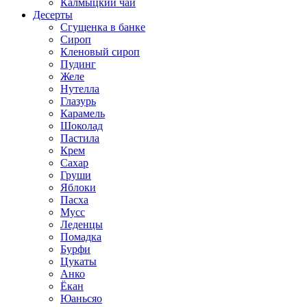
Калмыцкий чай
Десерты
Сгущенка в банке
Сироп
Кленовый сироп
Пудинг
Желе
Нутелла
Глазурь
Карамель
Шоколад
Пастила
Крем
Сахар
Груши
Яблоки
Пасха
Мусс
Леденцы
Помадка
Бурфи
Цукаты
Анко
Ёкан
Юаньсяо