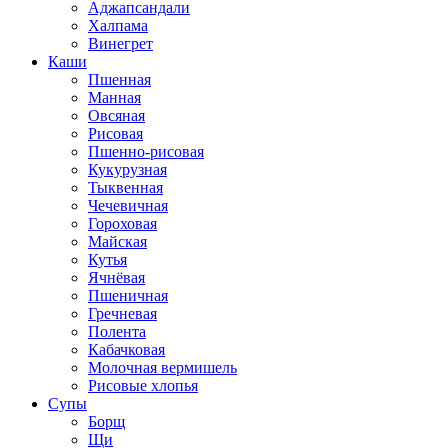
Аджапсандали
Халпама
Винегрет
Каши
Пшенная
Манная
Овсяная
Рисовая
Пшенно-рисовая
Кукурузная
Тыквенная
Чечевичная
Гороховая
Майская
Кутья
Ячнёвая
Пшеничная
Гречневая
Полента
Кабачковая
Молочная вермишель
Рисовые хлопья
Супы
Борщ
Щи