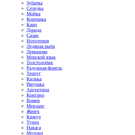
Зубатка
Селедка
Мойва
Корюшка
Карп
Дорада
Сазан
Нототения
Ледяная рыба
Лемонема
Морской язык
Толстолобик
Радужная форель
Терпуг
Килька
Ряпушка
Аргентина
Конгрио
Вомер
Мерланг
Жерех
Кижуч
Тунец
Навага
Молоки