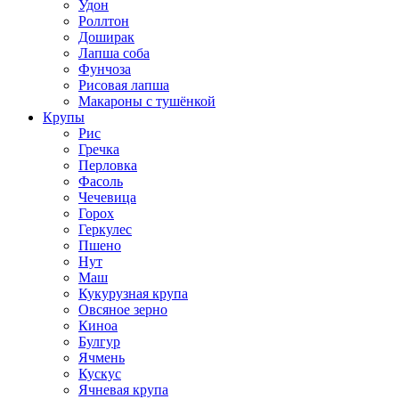
Удон
Роллтон
Доширак
Лапша соба
Фунчоза
Рисовая лапша
Макароны с тушёнкой
Крупы
Рис
Гречка
Перловка
Фасоль
Чечевица
Горох
Геркулес
Пшено
Нут
Маш
Кукурузная крупа
Овсяное зерно
Киноа
Булгур
Ячмень
Кускус
Ячневая крупа