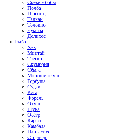
Соевые бобы
Полба
Пшеница
Талкан
Толокно
Чумиза
Долихос
Рыба
Хек
Минтай
Треска
Скумбрия
Сёмга
Морской окунь
Горбуша
Судак
Кета
Форель
Окунь
Щука
Осётр
Карась
Камбала
Пангасиус
Стерлядь