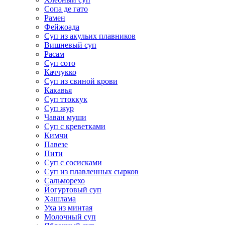
Сопа де гато
Рамен
Фейжоада
Суп из акульих плавников
Вишневый суп
Расам
Суп сото
Каччукко
Суп из свиной крови
Какавья
Суп ттоккук
Суп жур
Чаван муши
Суп с креветками
Кимчи
Павезе
Пити
Суп с сосисками
Суп из плавленных сырков
Сальморехо
Йогуртовый суп
Хашлама
Уха из минтая
Молочный суп