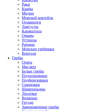
Раки
Крабы
Мидии
Морской коктейль
Осьминоги
Лангусты
Каракатица
Омары
Устрицы
Рапаны
Морские гребешки
Вонголе
Грибы
Опята
Маслята
Белые грибы
Подосиновики
Подберезовики
Сыроежки
Шампиньоны
Лисички
Вешенки
Грузди
Замороженные грибы