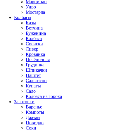
Марципан
Уиро
Мостарда
Колбасы
Казы
Ветчина
Буженина
Колбаса
Сосиски
Ливер
Кровянка
Печёночная
Грудинка
Шпикачки
Паштет
Сальтисон
Купаты
Сало
Колбаса из гороха
Заготовки
Варенье
Компоты
Джемы
Повидло
Соки