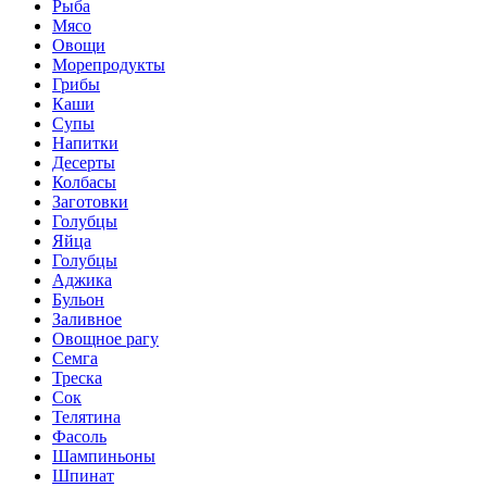
Рыба
Мясо
Овощи
Морепродукты
Грибы
Каши
Супы
Напитки
Десерты
Колбасы
Заготовки
Голубцы
Яйца
Голубцы
Аджика
Бульон
Заливное
Овощное рагу
Семга
Треска
Сок
Телятина
Фасоль
Шампиньоны
Шпинат