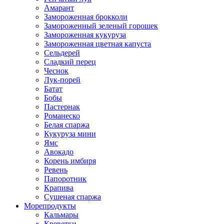
Амарант
Замороженная брокколи
Замороженный зеленый горошек
Замороженная кукуруза
Замороженная цветная капуста
Сельдерей
Сладкий перец
Чеснок
Лук-порей
Батат
Бобы
Пастернак
Романеско
Белая спаржа
Кукуруза мини
Ямс
Авокадо
Корень имбиря
Ревень
Папоротник
Крапива
Сушеная спаржа
Морепродукты
Кальмары
Креветки