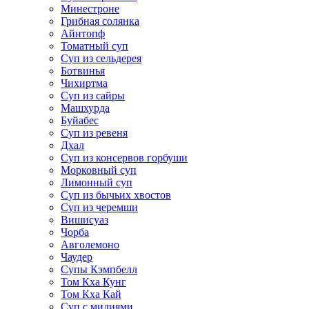
Минестроне
Грибная солянка
Айнтопф
Томатный суп
Суп из сельдерея
Ботвинья
Чихиртма
Суп из сайры
Машхурда
Буйабес
Суп из ревеня
Дхал
Суп из консервов горбуши
Морковный суп
Лимонный суп
Суп из бычьих хвостов
Суп из черемши
Вишисуаз
Чорба
Авголемоно
Чаудер
Супы Кэмпбелл
Том Кха Кунг
Том Кха Кай
Суп с мидиями