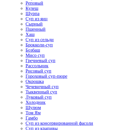
Реповый
Кулеш
Шурпа
Суп из яиц
Сырный
Пшенный
Хаш
Суп из сельди
Брокколи-суп
Бозбаш
Мисо суп
Гречневый суп
Рассольник
Рисовый суп
Гороховый суп-пюре
Окрошка
Чечевичный суп
Тыквенный суп
Луковый суп
Холодник
Шулюм
Том Ям
Гамбо
Суп из консервированной фасоли
Суп из крапивы