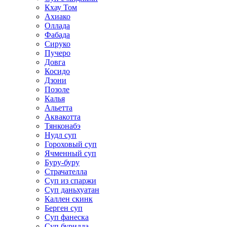
Кхау Том
Ахиако
Оллада
Фабада
Сируко
Пучеро
Довга
Косидо
Дзони
Позоле
Калья
Альетта
Аквакотта
Тянконабэ
Нудл суп
Гороховый суп
Ячменный суп
Буру-буру
Страчателла
Суп из спаржи
Суп даньхуатан
Каллен скинк
Берген суп
Суп фанеска
Суп буридда