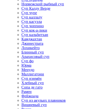
Норвежский рыбный суп
Суп Калду Верде
Суп чупе
Суп каллалу
Суп касуэла
Суп чоппино
Суп кок-а-лики
Суп кальбитхан
Камджахтан
Джинестрата
Лохикейто
Блинный суп
Арахисовый суп
Суп фо
Юрма
Менудо
Маллигатони
Суп нэнмён
Хлебный суп
Сопа де гато
Рамен
Фейжоада
Суп из акульих плавников
Вишневый суп