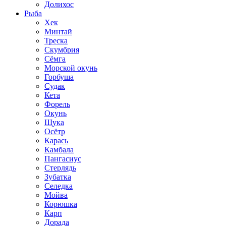
Долихос
Рыба
Хек
Минтай
Треска
Скумбрия
Сёмга
Морской окунь
Горбуша
Судак
Кета
Форель
Окунь
Щука
Осётр
Карась
Камбала
Пангасиус
Стерлядь
Зубатка
Селедка
Мойва
Корюшка
Карп
Дорада