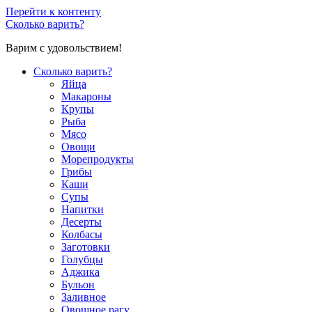
Перейти к контенту
Сколько варить?
Варим с удовольствием!
Сколько варить?
Яйца
Макароны
Крупы
Рыба
Мясо
Овощи
Морепродукты
Грибы
Каши
Супы
Напитки
Десерты
Колбасы
Заготовки
Голубцы
Аджика
Бульон
Заливное
Овощное рагу