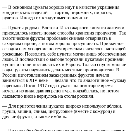
— В основном цукаты хорошо идут в качестве украшения
кондитерских изделий — тортов, пирожных, пирогов,
рулетов. Иногда их кладут вместо начинки.
— Цукаты родом с Востока. Из-за жаркого климата жителям
приходилось искать новые способы хранения продуктов. Так
экзотические фрукты пробовали сначала отваривать в
сахарном сиропе, а потом хорошо просушивать. Привычное
сегодня нам угощение по тем временам считалось настоящей
роскошью. Позволить себе цукаты могли лишь обеспеченные
люди. В последствии о выгоде торговли цукатами прознали
купцы и стали поставлять их в Европу. Только спустя многие
годы цукаты научились делать местные производители. В
России изготовлением засахаренных фруктов начали
заниматься в XIV веке — делали что-то аналогичное «сухому
варенью». После 1917 года цукаты на некоторое время
исчезли из вида, давняя рецептура подзабылась, но потом
лакомство вновь вернулось на столы россиян.
— Для приготовления цукатов широко используют яблоки,
груши, вишни, сливы, цитрусовые (вместе с кожурой) и
другие фрукты, а также имбирь.
— По способу обработки поверхности цукаты подразделяют