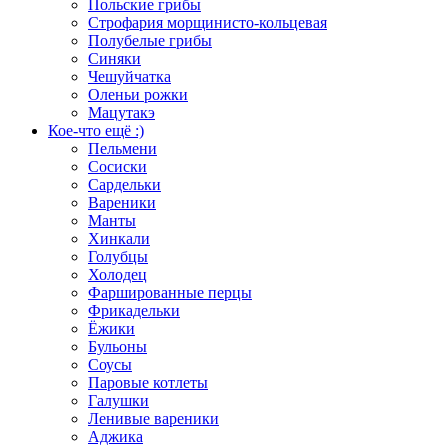
Польские грибы
Строфария морщинисто-кольцевая
Полубелые грибы
Синяки
Чешуйчатка
Оленьи рожки
Мацутакэ
Кое-что ещё :)
Пельмени
Сосиски
Сардельки
Вареники
Манты
Хинкали
Голубцы
Холодец
Фаршированные перцы
Фрикадельки
Ёжики
Бульоны
Соусы
Паровые котлеты
Галушки
Ленивые вареники
Аджика