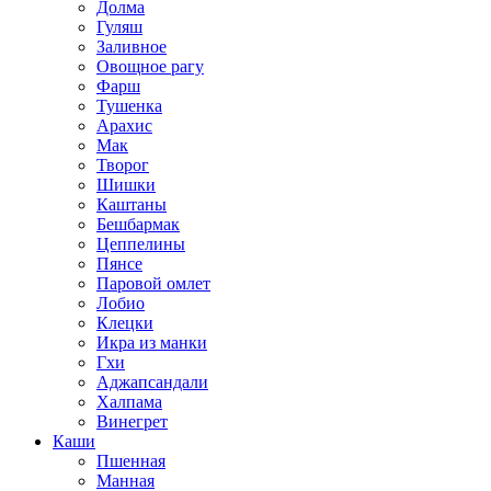
Долма
Гуляш
Заливное
Овощное рагу
Фарш
Тушенка
Арахис
Мак
Творог
Шишки
Каштаны
Бешбармак
Цеппелины
Пянсе
Паровой омлет
Лобио
Клецки
Икра из манки
Гхи
Аджапсандали
Халпама
Винегрет
Каши
Пшенная
Манная