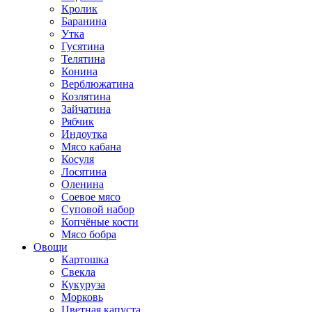
Кролик
Баранина
Утка
Гусятина
Телятина
Конина
Верблюжатина
Козлятина
Зайчатина
Рябчик
Индоутка
Мясо кабана
Косуля
Лосятина
Оленина
Соевое мясо
Суповой набор
Копчёные кости
Мясо бобра
Овощи
Картошка
Свекла
Кукуруза
Морковь
Цветная капуста