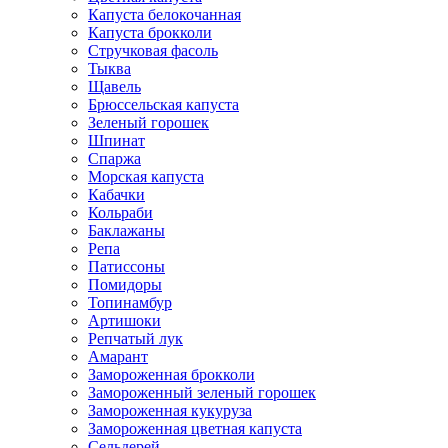
Капуста белокочанная
Капуста брокколи
Стручковая фасоль
Тыква
Щавель
Брюссельская капуста
Зеленый горошек
Шпинат
Спаржа
Морская капуста
Кабачки
Кольраби
Баклажаны
Репа
Патиссоны
Помидоры
Топинамбур
Артишоки
Репчатый лук
Амарант
Замороженная брокколи
Замороженный зеленый горошек
Замороженная кукуруза
Замороженная цветная капуста
Сельдерей