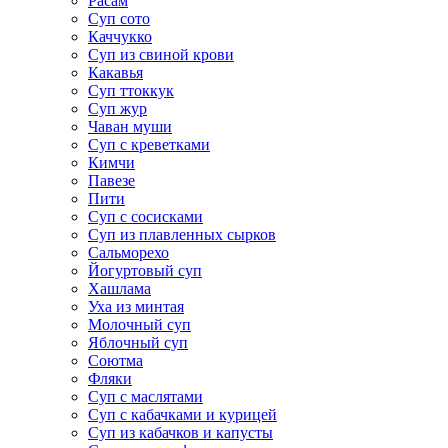
Расам
Суп сото
Каччукко
Суп из свиной крови
Какавья
Суп ттоккук
Суп жур
Чаван муши
Суп с креветками
Кимчи
Павезе
Пити
Суп с сосисками
Суп из плавленных сырков
Сальморехо
Йогуртовый суп
Хашлама
Уха из минтая
Молочный суп
Яблочный суп
Соютма
Фляки
Суп с маслятами
Суп с кабачками и курицей
Суп из кабачков и капусты