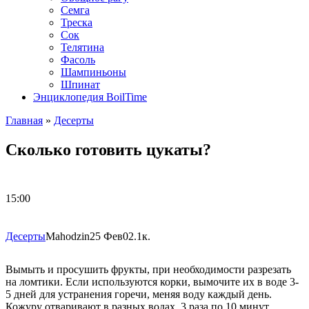
Семга
Треска
Сок
Телятина
Фасоль
Шампиньоны
Шпинат
Энциклопедия BoilTime
Главная
»
Десерты
Сколько готовить цукаты?
15:00
Десерты
Mahodzin
25 Фев
0
2.1к.
Вымыть и просушить фрукты, при необходимости разрезать
на ломтики. Если используются корки, вымочите их в воде 3-
5 дней для устранения горечи, меняя воду каждый день.
Кожуру отваривают в разных водах, 3 раза по 10 минут.