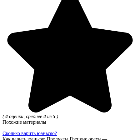
(
4
оценки, среднее
4
из
5
)
Похожие материалы
Сколько варить юаньсяо?
Как варить юаньсяо Продукты Грецкие орехи —