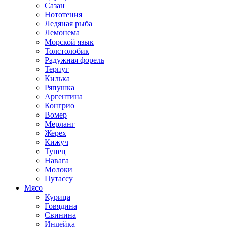
Сазан
Нототения
Ледяная рыба
Лемонема
Морской язык
Толстолобик
Радужная форель
Терпуг
Килька
Ряпушка
Аргентина
Конгрио
Вомер
Мерланг
Жерех
Кижуч
Тунец
Навага
Молоки
Путассу
Мясо
Курица
Говядина
Свинина
Индейка