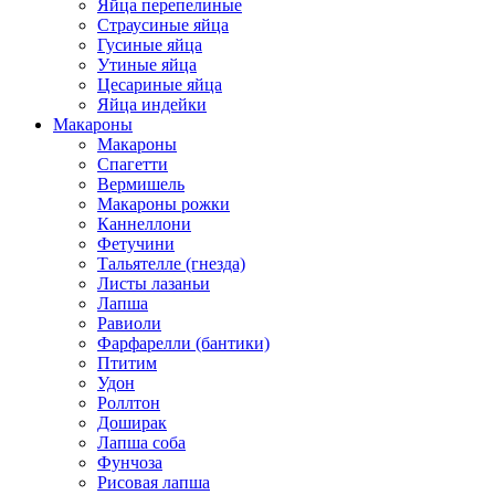
Яйца перепелиные
Страусиные яйца
Гусиные яйца
Утиные яйца
Цесариные яйца
Яйца индейки
Макароны
Макароны
Спагетти
Вермишель
Макароны рожки
Каннеллони
Фетучини
Тальятелле (гнезда)
Листы лазаньи
Лапша
Равиоли
Фарфарелли (бантики)
Птитим
Удон
Роллтон
Доширак
Лапша соба
Фунчоза
Рисовая лапша