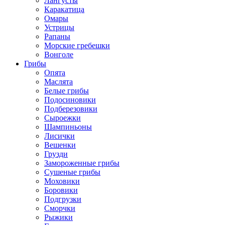
Лангусты
Каракатица
Омары
Устрицы
Рапаны
Морские гребешки
Вонголе
Грибы
Опята
Маслята
Белые грибы
Подосиновики
Подберезовики
Сыроежки
Шампиньоны
Лисички
Вешенки
Грузди
Замороженные грибы
Сушеные грибы
Моховики
Боровики
Подгрузки
Сморчки
Рыжики