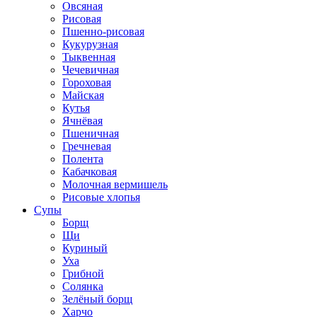
Овсяная
Рисовая
Пшенно-рисовая
Кукурузная
Тыквенная
Чечевичная
Гороховая
Майская
Кутья
Ячнёвая
Пшеничная
Гречневая
Полента
Кабачковая
Молочная вермишель
Рисовые хлопья
Супы
Борщ
Щи
Куриный
Уха
Грибной
Солянка
Зелёный борщ
Харчо