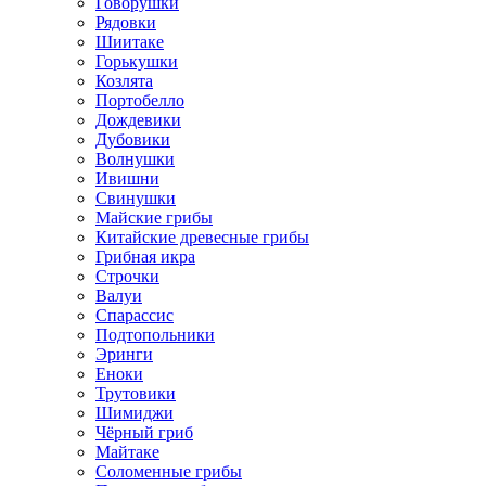
Говорушки
Рядовки
Шиитаке
Горькушки
Козлята
Портобелло
Дождевики
Дубовики
Волнушки
Ивишни
Свинушки
Майские грибы
Китайские древесные грибы
Грибная икра
Строчки
Валуи
Спарассис
Подтопольники
Эринги
Еноки
Трутовики
Шимиджи
Чёрный гриб
Майтаке
Соломенные грибы