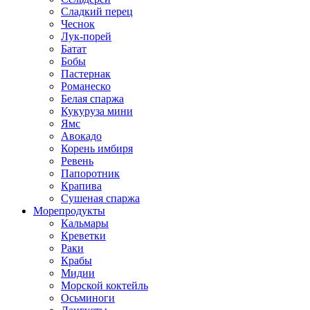
Сладкий перец
Чеснок
Лук-порей
Батат
Бобы
Пастернак
Романеско
Белая спаржа
Кукуруза мини
Ямс
Авокадо
Корень имбиря
Ревень
Папоротник
Крапива
Сушеная спаржа
Морепродукты
Кальмары
Креветки
Раки
Крабы
Мидии
Морской коктейль
Осьминоги