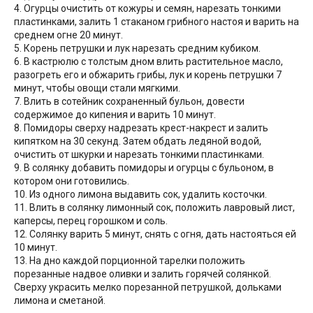
4. Огурцы очистить от кожуры и семян, нарезать тонкими
пластинками, залить 1 стаканом грибного настоя и варить на
среднем огне 20 минут.
5. Корень петрушки и лук нарезать средним кубиком.
6. В кастрюлю с толстым дном влить растительное масло,
разогреть его и обжарить грибы, лук и корень петрушки 7
минут, чтобы овощи стали мягкими.
7. Влить в сотейник сохраненный бульон, довести
содержимое до кипения и варить 10 минут.
8. Помидоры сверху надрезать крест-накрест и залить
кипятком на 30 секунд. Затем обдать ледяной водой,
очистить от шкурки и нарезать тонкими пластинками.
9. В солянку добавить помидоры и огурцы с бульоном, в
котором они готовились.
10. Из одного лимона выдавить сок, удалить косточки.
11. Влить в солянку лимонный сок, положить лавровый лист,
каперсы, перец горошком и соль.
12. Солянку варить 5 минут, снять с огня, дать настояться ей
10 минут.
13. На дно каждой порционной тарелки положить
порезанные надвое оливки и залить горячей солянкой.
Сверху украсить мелко порезанной петрушкой, дольками
лимона и сметаной.