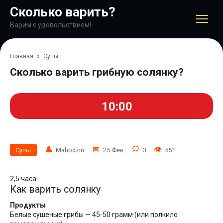
Перейти
Сколько варить?
к
контенту
Варим с удовольствием!
Главная
»
Супы
Сколько варить грибную солянку?
10:00
Супы
Mahodzin
25 Фев
0
551
2,5 часа.
Как варить солянку
Продукты
Белые сушеные грибы — 45-50 грамм (или полкило