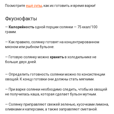
Посмотрите
ещё супы
, как их готовить и время варки!
Фкуснофакты
—
Калорийность
одной порции солянки — 75 ккал/100
грамм.
— Как правило, солянку готовят на концентрированном
мясном или рыбном бульоне.
— Готовую солянку можно
хранить
в холодильнике не
больше двух дней.
— Определить готовность солянки можно по консистенции
овощей. К концу готовки они должны стать мягкими.
— При варке солянки необходимо следить, чтобы из овощей
не получилась каша, которая сделает бульон мутным.
— Солянку приправляют свежей зеленью, кусочками лимона,
оливками и каперсами, а также заправляют сметаной.