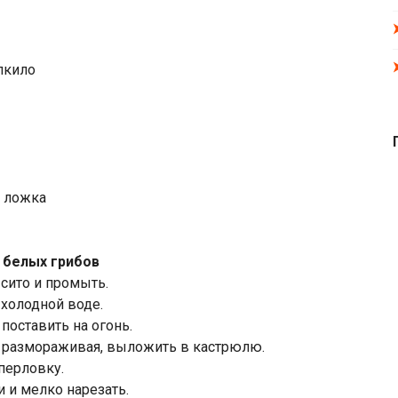
лкило
я ложка
 белых грибов
 сито и промыть.
 холодной воде.
 поставить на огонь.
 размораживая, выложить в кастрюлю.
перловку.
и и мелко нарезать.