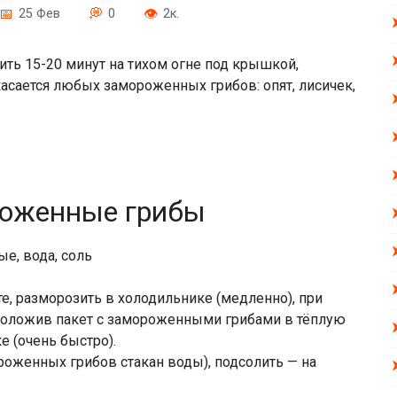
25 Фев
0
2к.
ть 15-20 минут на тихом огне под крышкой,
асается любых замороженных грибов: опят, лисичек,
роженные грибы
е, вода, соль
те, разморозить в холодильнике (медленно), при
 положив пакет с замороженными грибами в тёплую
е (очень быстро).
ороженных грибов стакан воды), подсолить — на