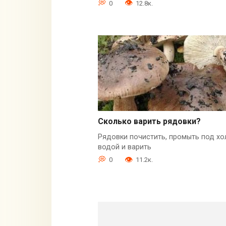
0
12.8к.
Сколько варить рядовки?
Рядовки почистить, промыть под х
водой и варить
0
11.2к.