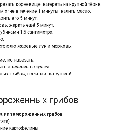
резать корневище, натереть на крупной тёрке.
м огне в течение 1 минуты, налить масло.
рить его 5 минут.
вь, жарить ещё 5 минут.
кубиками 1,5 сантиметра.
ю.
астрюлю жареные лук и морковь.
мелко нарезать.
ять в течение получаса.
лых грибов, посыпав петрушкой.
мороженных грибов
па из замороженных грибов
пята)
дние картофелины