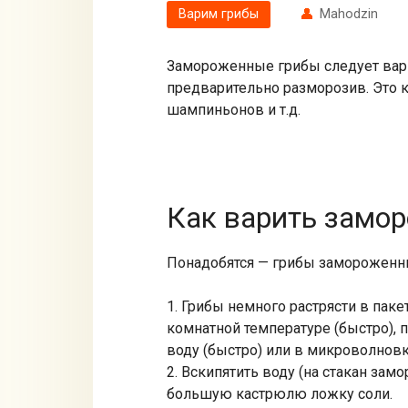
Варим грибы
Mahodzin
Замороженные грибы следует вари
предварительно разморозив. Это к
шампиньонов и т.д.
Как варить замо
Понадобятся — грибы замороженны
1. Грибы немного растрясти в паке
комнатной температуре (быстро),
воду (быстро) или в микроволновк
2. Вскипятить воду (на стакан зам
большую кастрюлю ложку соли.