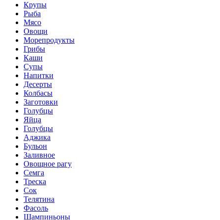
Крупы
Рыба
Мясо
Овощи
Морепродукты
Грибы
Каши
Супы
Напитки
Десерты
Колбасы
Заготовки
Голубцы
Яйца
Голубцы
Аджика
Бульон
Заливное
Овощное рагу
Семга
Треска
Сок
Телятина
Фасоль
Шампиньоны