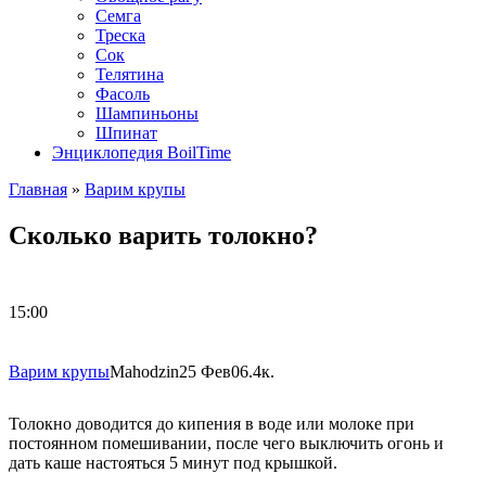
Семга
Треска
Сок
Телятина
Фасоль
Шампиньоны
Шпинат
Энциклопедия BoilTime
Главная
»
Варим крупы
Сколько варить толокно?
15:00
Варим крупы
Mahodzin
25 Фев
0
6.4к.
Толокно доводится до кипения в воде или молоке при
постоянном помешивании, после чего выключить огонь и
дать каше настояться 5 минут под крышкой.