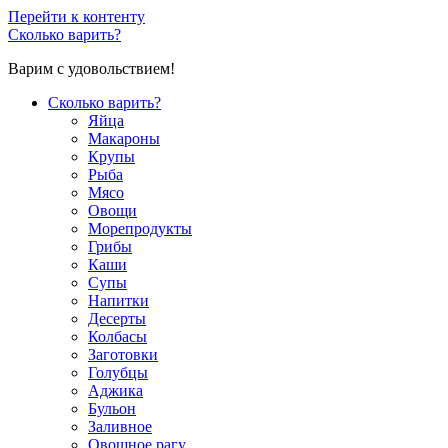
Перейти к контенту
Сколько варить?
Варим с удовольствием!
Сколько варить?
Яйца
Макароны
Крупы
Рыба
Мясо
Овощи
Морепродукты
Грибы
Каши
Супы
Напитки
Десерты
Колбасы
Заготовки
Голубцы
Аджика
Бульон
Заливное
Овощное рагу