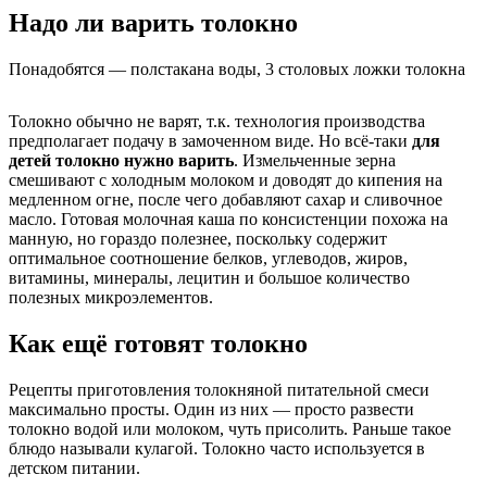
Надо ли варить толокно
Понадобятся — полстакана воды, 3 столовых ложки толокна
Толокно обычно не варят, т.к. технология производства
предполагает подачу в замоченном виде. Но всё-таки
для
детей толокно нужно варить
. Измельченные зерна
смешивают с холодным молоком и доводят до кипения на
медленном огне, после чего добавляют сахар и сливочное
масло. Готовая молочная каша по консистенции похожа на
манную, но гораздо полезнее, поскольку содержит
оптимальное соотношение белков, углеводов, жиров,
витамины, минералы, лецитин и большое количество
полезных микроэлементов.
Как ещё готовят толокно
Рецепты приготовления толокняной питательной смеси
максимально просты. Один из них — просто развести
толокно водой или молоком, чуть присолить. Раньше такое
блюдо называли кулагой. Толокно часто используется в
детском питании.