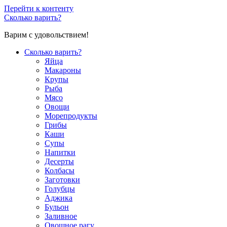
Перейти к контенту
Сколько варить?
Варим с удовольствием!
Сколько варить?
Яйца
Макароны
Крупы
Рыба
Мясо
Овощи
Морепродукты
Грибы
Каши
Супы
Напитки
Десерты
Колбасы
Заготовки
Голубцы
Аджика
Бульон
Заливное
Овощное рагу