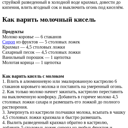
струйкой разведенный в холодной воде крахмал, довести до
кипения, влить ягодный сок и выключить огонь под киселём.
Как варить молочный кисель
Продукты
Молоко коровье — 6 стаканов
Сироп
из фруктов — 5 столовых ложек
Крахмал — 4,5 столовых ложки
Сахарный песок — 4,5 столовых ложки
Ванильный порошок — 1 щепотка
Молотая корица — 1 щепотка
Как варить кисель с молоком
1. Влить в алюминиевую или эмалированную кастрюлю 6
стаканов коровьего молока и поставить на умеренный огонь.
2. Как только молоко начнет закипать, кастрюлю переставить
на выключенную конфорку. Добавить в горячее молоко 4,5
столовых ложки сахара и размешать его ложкой до полного
растворения.
3. Зачерпнуть из кастрюли полчашки молока, всыпать в чашку
4,5 столовых ложки крахмала и быстро размешать.
4. Вылить разведенный крахмал обратно в кастрюлю,
добавить 5 столовых ложек сиропа из любых фруктов и