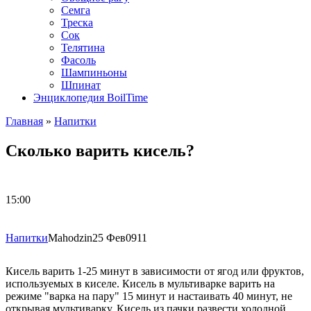
Семга
Треска
Сок
Телятина
Фасоль
Шампиньоны
Шпинат
Энциклопедия BoilTime
Главная
»
Напитки
Сколько варить кисель?
15:00
Напитки
Mahodzin
25 Фев
0
911
Кисель варить 1-25 минут в зависимости от ягод или фруктов,
используемых в киселе. Кисель в мультиварке варить на
режиме "варка на пару" 15 минут и настаивать 40 минут, не
открывая мультиварку. Кисель из пачки развести холодной