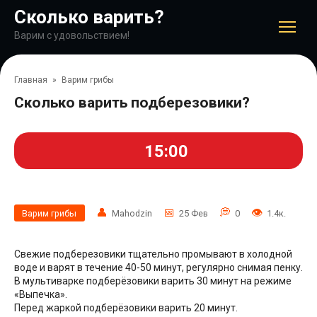
Перейти
Сколько варить?
к
контенту
Варим с удовольствием!
Главная
»
Варим грибы
Сколько варить подберезовики?
15:00
Варим грибы
Mahodzin
25 Фев
0
1.4к.
Свежие подберезовики тщательно промывают в холодной
воде и варят в течение 40-50 минут, регулярно снимая пенку.
В мультиварке подберёзовики варить 30 минут на режиме
«Выпечка».
Перед жаркой подберёзовики варить 20 минут.