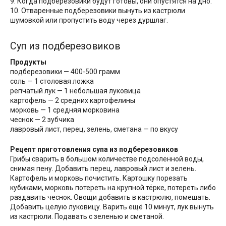
9. Когда подберезовики будут готовы, они опустятся на дно.
10. Отваренные подберезовики вынуть из кастрюли
шумовкой или пропустить воду через дуршлаг.
Суп из подберезовиков
Продукты
подберезовики — 400-500 грамм
соль — 1 столовая ложка
репчатый лук — 1 небольшая луковица
картофель — 2 средних картофелины
морковь — 1 средняя морковина
чеснок — 2 зубчика
лавровый лист, перец, зелень, сметана — по вкусу
Рецепт приготовления супа из подберезовиков
Грибы сварить в большом количестве подсоленной воды,
снимая пену. Добавить перец, лавровый лист и зелень.
Картофель и морковь почистить. Картошку порезать
кубиками, морковь потереть на крупной тёрке, потереть либо
раздавить чеснок. Овощи добавить в кастрюлю, помешать.
Добавить целую луковицу. Варить ещё 10 минут, лук вынуть
из кастрюли. Подавать с зеленью и сметаной.