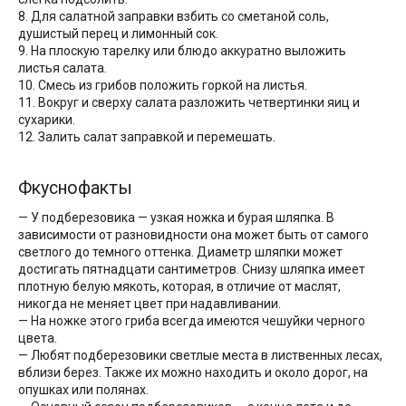
8. Для салатной заправки взбить со сметаной соль,
душистый перец и лимонный сок.
9. На плоскую тарелку или блюдо аккуратно выложить
листья салата.
10. Смесь из грибов положить горкой на листья.
11. Вокруг и сверху салата разложить четвертинки яиц и
сухарики.
12. Залить салат заправкой и перемешать.
Фкуснофакты
— У подберезовика — узкая ножка и бурая шляпка. В
зависимости от разновидности она может быть от самого
светлого до темного оттенка. Диаметр шляпки может
достигать пятнадцати сантиметров. Снизу шляпка имеет
плотную белую мякоть, которая, в отличие от маслят,
никогда не меняет цвет при надавливании.
— На ножке этого гриба всегда имеются чешуйки черного
цвета.
— Любят подберезовики светлые места в лиственных лесах,
вблизи берез. Также их можно находить и около дорог, на
опушках или полянах.