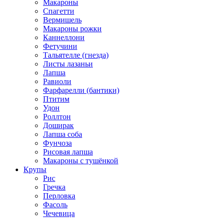
Макароны
Спагетти
Вермишель
Макароны рожки
Каннеллони
Фетучини
Тальятелле (гнезда)
Листы лазаньи
Лапша
Равиоли
Фарфарелли (бантики)
Птитим
Удон
Роллтон
Доширак
Лапша соба
Фунчоза
Рисовая лапша
Макароны с тушёнкой
Крупы
Рис
Гречка
Перловка
Фасоль
Чечевица