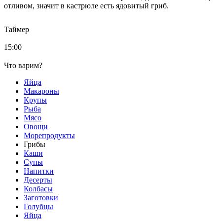
отливом, значит в кастрюле есть ядовитый гриб.
Таймер
15:00
Что варим?
Яйца
Макароны
Крупы
Рыба
Мясо
Овощи
Морепродукты
Грибы
Каши
Супы
Напитки
Десерты
Колбасы
Заготовки
Голубцы
Яйца