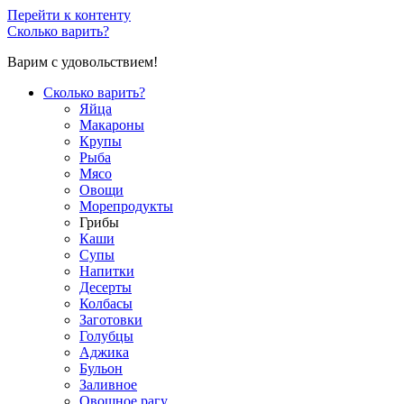
Перейти к контенту
Сколько варить?
Варим с удовольствием!
Сколько варить?
Яйца
Макароны
Крупы
Рыба
Мясо
Овощи
Морепродукты
Грибы
Каши
Супы
Напитки
Десерты
Колбасы
Заготовки
Голубцы
Аджика
Бульон
Заливное
Овощное рагу