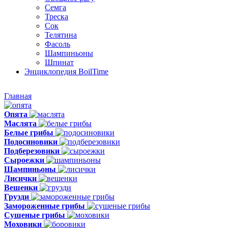
Семга
Треска
Сок
Телятина
Фасоль
Шампиньоны
Шпинат
Энциклопедия BoilTime
Главная
Опята
Маслята
Белые грибы
Подосиновики
Подберезовики
Сыроежки
Шампиньоны
Лисички
Вешенки
Грузди
Замороженные грибы
Сушеные грибы
Моховики