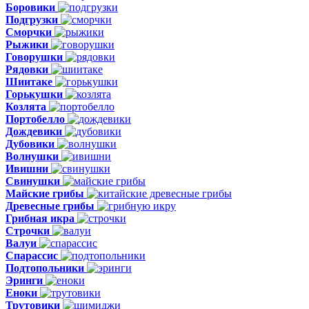
Боровики
Подгрузки
Сморчки
Рыжики
Говорушки
Рядовки
Шиитаке
Горькушки
Козлята
Портобелло
Дождевики
Дубовики
Волнушки
Ивишни
Свинушки
Майские грибы
Древесные грибы
Грибная икра
Строчки
Валуи
Спарассис
Подтопольники
Эринги
Еноки
Трутовики