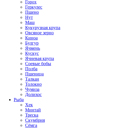
Горох
Геркулес
Пшено
Нут
Маш
Кукурузная крупа
Овсяное зерно
Киноа
Булгур
Ячмень
Кускус
Ячневая крупа
Соевые бобы
Полба
Пшеница
Талкан
Толокно
Чумиза
Долихос
Рыба
Хек
Минтай
Треска
Скумбрия
Сёмга