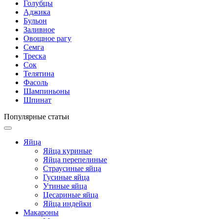
Голубцы
Аджика
Бульон
Заливное
Овощное рагу
Семга
Треска
Сок
Телятина
Фасоль
Шампиньоны
Шпинат
Популярные статьи
Яйца
Яйца куриные
Яйца перепелиные
Страусиные яйца
Гусиные яйца
Утиные яйца
Цесариные яйца
Яйца индейки
Макароны