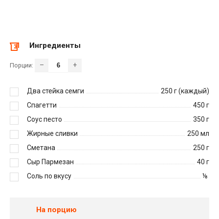
Ингредиенты
–
+
Порции:
Два стейка семги
250
г (каждый)
Спагетти
450
г
Соус песто
350
г
Жирные сливки
250
мл
Сметана
250
г
Сыр Пармезан
40
г
Соль по вкусу
⅛
На порцию