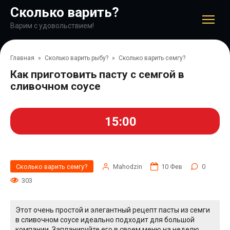
Перейти
Сколько варить?
к
контенту
Варим с удовольствием!
Главная
»
Сколько варить рыбу?
»
Сколько варить семгу?
Как приготовить пасту с семгой в
сливочном соусе
15:00
Сколько варить семгу?
Mahodzin
10 Фев
0
303
Этот очень простой и элегантный рецепт пасты из семги
в сливочном соусе идеально подходит для большой
компании. Запланируйте его в своем меню на неделю,