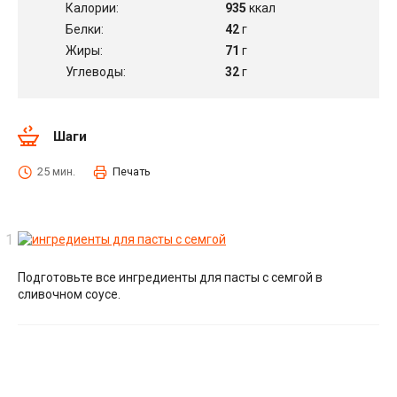
Калории:
935
ккал
Белки:
42
г
Жиры:
71
г
Углеводы:
32
г
Шаги
25 мин.
Печать
Подготовьте все ингредиенты для пасты с семгой в
сливочном соусе.