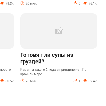
79.3к.
20 мин.
0
76.1к.
Готовят ли супы из
груздей?
просто:
Рецепта такого блюда в принципе нет. По
крайней мере
68.5к.
20 мин.
1
62.4к.