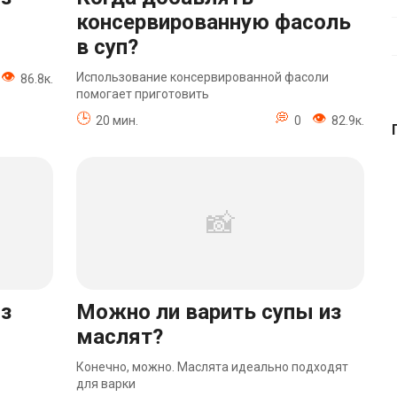
консервированную фасоль
в суп?
Использование консервированной фасоли
86.8к.
помогает приготовить
20 мин.
0
82.9к.
из
Можно ли варить супы из
маслят?
Конечно, можно. Маслята идеально подходят
для варки