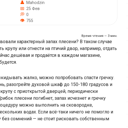
Mahodzin
25 Фев
0
755
Время чтения — 3 мин.
твовали характерный запах плесени? В таком случае
 крупу или отнести на птичий двор, например, отдать
ейчас дешёвая и продаётся в каждом магазине,
будется.
ыкидывать жалко, можно попробовать спасти гречку.
нь, разогрейте духовой шкаф до 150-180 градусов и
крупу с приоткрытой дверцей, периодически
рибок плесени погибнет, запах исчезнет и гречку
роцедуру можно выполнить на сковородке,
скольких водах. Если всё-таки ничего не помогло и
у без сомнений — не стоит рисковать собственным