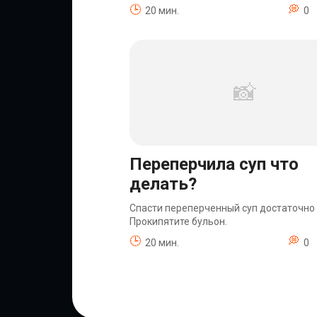
20 мин.
0
Переперчила суп что
делать?
Спасти переперченный суп достаточно 
Прокипятите бульон.
20 мин.
0