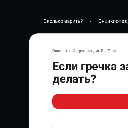
Перейти
к
контенту
Сколько варить?
Энциклопеди
Главная
»
Энциклопедия BoilTime
Если гречка заплесневела, что
делать?