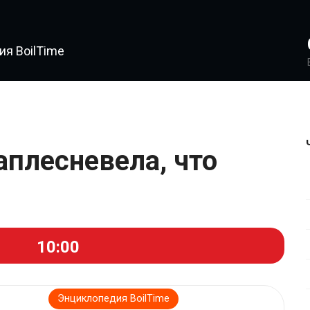
я BoilTime
10:00
Энциклопедия BoilTime