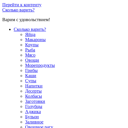
Перейти к контенту
Сколько варить?
Варим с удовольствием!
Сколько варить?
Яйца
Макароны
Крупы
Рыба
Мясо
Овощи
Морепродукты
Грибы
Каши
Супы
Напитки
Десерты
Колбасы
Заготовки
Голубцы
Аджика
Бульон
Заливное
Овощное рагу