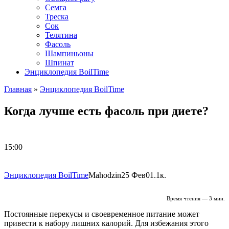
Семга
Треска
Сок
Телятина
Фасоль
Шампиньоны
Шпинат
Энциклопедия BoilTime
Главная
»
Энциклопедия BoilTime
Когда лучше есть фасоль при диете?
15:00
Энциклопедия BoilTime
Mahodzin
25 Фев
0
1.1к.
Время чтения — 3 мин.
Постоянные перекусы и своевременное питание может
привести к набору лишних калорий. Для избежания этого