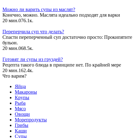
Можно ли варить супы из маслят?
Конечно, можно. Маслята идеально подходят для варки
20 мин.
0
76.1к.
Переперчила суп что делать?
Спасти переперченный суп достаточно просто: Прокипятите
бульон.
20 мин.
0
68.5к.
Готовят ли супы из груздей?
Рецепта такого блюда в принципе нет. По крайней мере
20 мин.
1
62.4к.
Что варим?
Яйца
Макароны
Крупы
Рыба
Мясо
Овощи
Морепродукты
Грибы
Каши
Супы