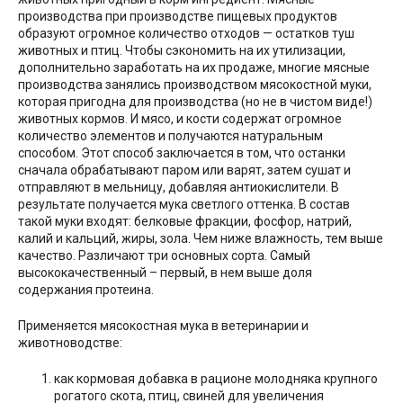
производства при производстве пищевых продуктов
образуют огромное количество отходов — остатков туш
животных и птиц. Чтобы сэкономить на их утилизации,
дополнительно заработать на их продаже, многие мясные
производства занялись производством мясокостной муки,
которая пригодна для производства (но не в чистом виде!)
животных кормов. И мясо, и кости содержат огромное
количество элементов и получаются натуральным
способом. Этот способ заключается в том, что останки
сначала обрабатывают паром или варят, затем сушат и
отправляют в мельницу, добавляя антиокислители. В
результате получается мука светлого оттенка. В состав
такой муки входят: белковые фракции, фосфор, натрий,
калий и кальций, жиры, зола. Чем ниже влажность, тем выше
качество. Различают три основных сорта. Самый
высококачественный – первый, в нем выше доля
содержания протеина.
Применяется мясокостная мука в ветеринарии и
животноводстве:
как кормовая добавка в рационе молодняка крупного
рогатого скота, птиц, свиней для увеличения