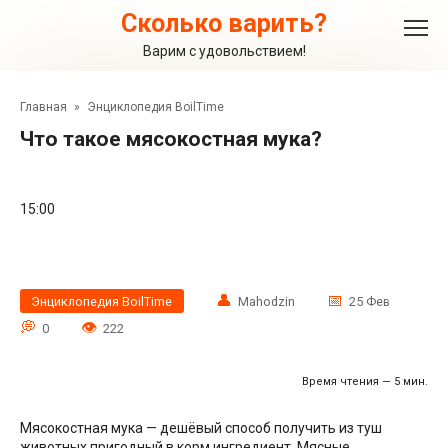
Перейти
Сколько варить?
к
контенту
Варим с удовольствием!
Главная
»
Энциклопедия BoilTime
Что такое мясокостная мука?
15:00
Энциклопедия BoilTime
Mahodzin
25 Фев
0
222
Время чтения — 5 мин.
Мясокостная мука — дешёвый способ получить из туш
животных пригодный в корм ингредиент. Мясные