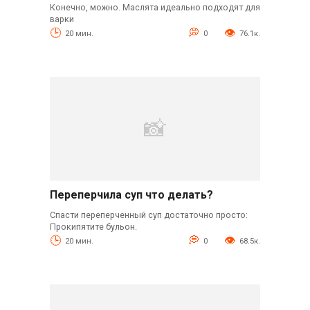
Конечно, можно. Маслята идеально подходят для
варки
20 мин.
0
76.1к.
Переперчила суп что делать?
Спасти переперченный суп достаточно просто:
Прокипятите бульон.
20 мин.
0
68.5к.