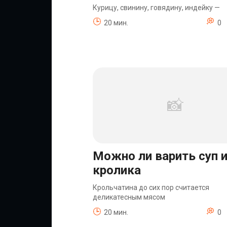
Курицу, свинину, говядину, индейку —
20 мин.
0
Можно ли варить суп 
кролика
Крольчатина до сих пор считается
деликатесным мясом
20 мин.
0