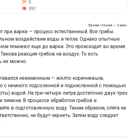
0
391
Время чтения — 3 мин.
ят при варке — процесс естественный. Все грибы
льном воздействии воды и тепла. Однако опытные
овном темнеют еще до варки. Это происходит во время
Такова реакция грибов на воздух. То есть
ь их можно.
 оставался неизменным — жёлто-коричневым,
о с немного подсоленной и подкисленной с помощью
оты) водой. На три-четыре литра достаточно двух-трех
 лимона. В процессе обработки грибов и
йте в подготовленную воду. Таким образом, опята не
тветственно, не будут чернеть. Затем воду следует
.