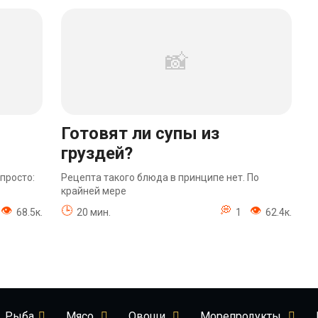
Готовят ли супы из
груздей?
просто:
Рецепта такого блюда в принципе нет. По
крайней мере
68.5к.
20 мин.
1
62.4к.
Рыба
Мясо
Овощи
Морепродукты