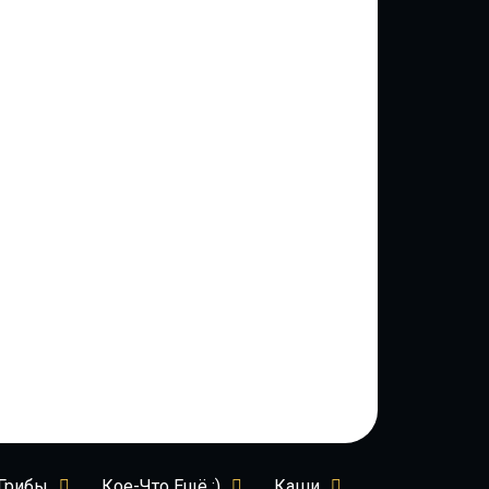
Грибы
Кое-Что Ещё :)
Каши