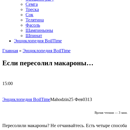
Семга
Треска
Сок
Телятина
Фасоль
Шампиньоны
Шпинат
Энциклопедия BoilTime
Главная
»
Энциклопедия BoilTime
Если пересолил макароны…
15:00
Энциклопедия BoilTime
Mahodzin
25 Фев
0
313
Время чтения — 3 мин.
Пересолили макароны? Не отчаивайтесь. Есть четыре способа