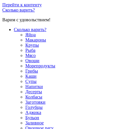
Перейти к контенту
Сколько варить?
Варим с удовольствием!
Сколько варить?
Яйца
Макароны
Крупы
Рыба
Мясо
Овощи
Морепродукты
Грибы
Каши
Супы
Напитки
Десерты
Колбасы
Заготовки
Голубцы
Аджика
Бульон
Заливное
Овощное рагу