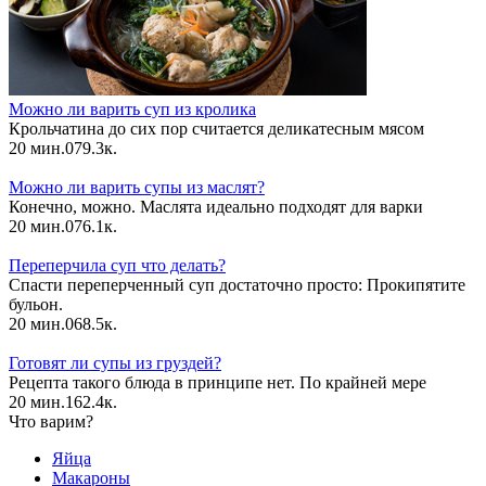
Можно ли варить суп из кролика
Крольчатина до сих пор считается деликатесным мясом
20 мин.
0
79.3к.
Можно ли варить супы из маслят?
Конечно, можно. Маслята идеально подходят для варки
20 мин.
0
76.1к.
Переперчила суп что делать?
Спасти переперченный суп достаточно просто: Прокипятите
бульон.
20 мин.
0
68.5к.
Готовят ли супы из груздей?
Рецепта такого блюда в принципе нет. По крайней мере
20 мин.
1
62.4к.
Что варим?
Яйца
Макароны