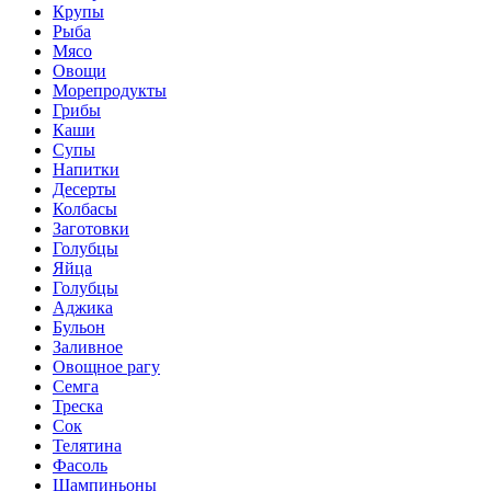
Крупы
Рыба
Мясо
Овощи
Морепродукты
Грибы
Каши
Супы
Напитки
Десерты
Колбасы
Заготовки
Голубцы
Яйца
Голубцы
Аджика
Бульон
Заливное
Овощное рагу
Семга
Треска
Сок
Телятина
Фасоль
Шампиньоны