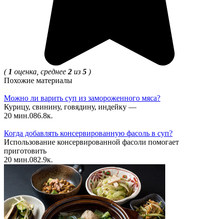
(
1
оценка, среднее
2
из
5
)
Похожие материалы
Можно ли варить суп из замороженного мяса?
Курицу, свинину, говядину, индейку —
20 мин.
0
86.8к.
Когда добавлять консервированную фасоль в суп?
Использование консервированной фасоли помогает
приготовить
20 мин.
0
82.9к.