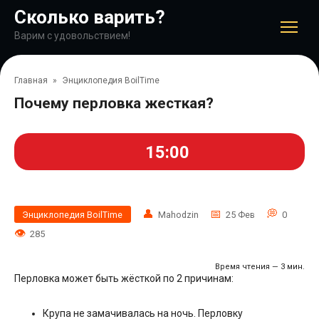
Перейти
Сколько варить?
к
контенту
Варим с удовольствием!
Главная
»
Энциклопедия BoilTime
Почему перловка жесткая?
15:00
Энциклопедия BoilTime
Mahodzin
25 Фев
0
285
Время чтения — 3 мин.
Перловка может быть жёсткой по 2 причинам:
Крупа не замачивалась на ночь. Перловку