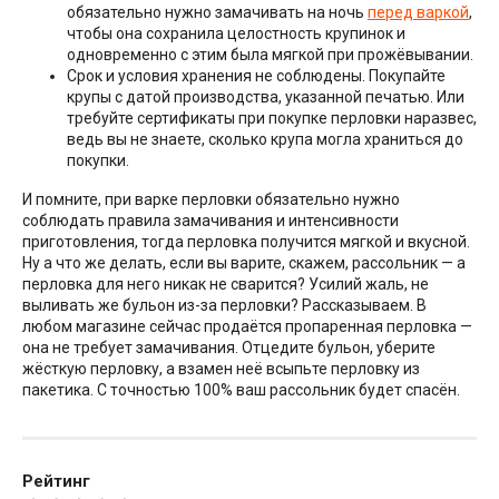
обязательно нужно замачивать на ночь
перед варкой
,
чтобы она сохранила целостность крупинок и
одновременно с этим была мягкой при прожёвывании.
Срок и условия хранения не соблюдены. Покупайте
крупы с датой производства, указанной печатью. Или
требуйте сертификаты при покупке перловки наразвес,
ведь вы не знаете, сколько крупа могла храниться до
покупки.
И помните, при варке перловки обязательно нужно
соблюдать правила замачивания и интенсивности
приготовления, тогда перловка получится мягкой и вкусной.
Ну а что же делать, если вы варите, скажем, рассольник — а
перловка для него никак не сварится? Усилий жаль, не
выливать же бульон из-за перловки? Рассказываем. В
любом магазине сейчас продаётся пропаренная перловка —
она не требует замачивания. Отцедите бульон, уберите
жёсткую перловку, а взамен неё всыпьте перловку из
пакетика. С точностью 100% ваш рассольник будет спасён.
Рейтинг