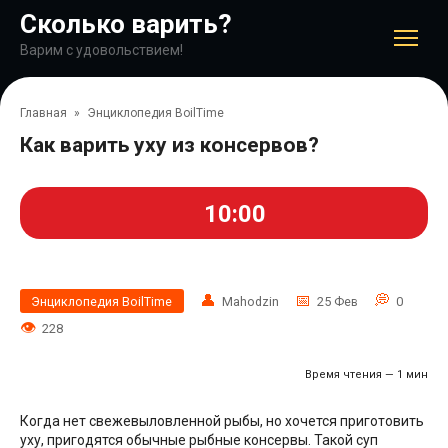
Перейти
Сколько варить?
к
контенту
Варим с удовольствием!
Главная
»
Энциклопедия BoilTime
Как варить уху из консервов?
10:00
Энциклопедия BoilTime
Mahodzin
25 Фев
0
228
Время чтения — 1 мин
Когда нет свежевыловленной рыбы, но хочется приготовить
уху, пригодятся обычные рыбные консервы. Такой суп