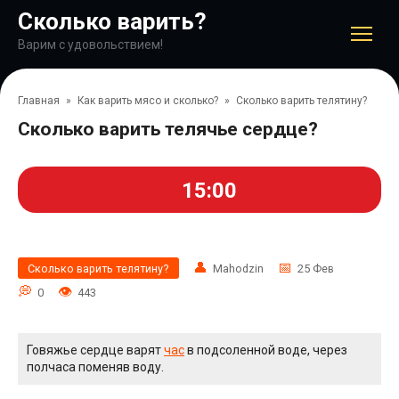
Перейти
Сколько варить?
к
контенту
Варим с удовольствием!
Главная
»
Как варить мясо и сколько?
»
Сколько варить телятину?
Сколько варить телячье сердце?
15:00
Сколько варить телятину?
Mahodzin
25 Фев
0
443
Говяжье сердце варят
час
в подсоленной воде, через
полчаса поменяв воду.