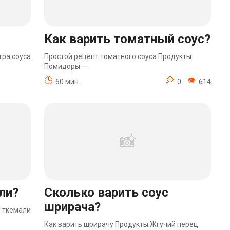
Как варить томатный соус?
тра соуса
Простой рецепт томатного соуса Продукты
Помидоры —
60 мин.
0
614
ли?
Сколько варить соус
шрирача?
я ткемали
Как варить шрирачу Продукты Жгучий перец