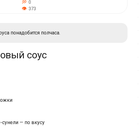
0
373
уса понадобится полчаса.
ховый соус
ложки
-сунели — по вкусу