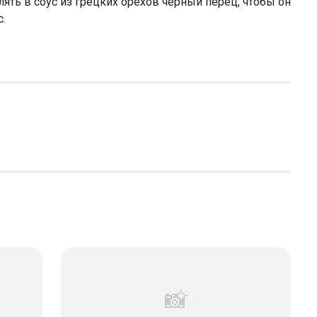
ять в соус из грецких орехов чёрный перец, чтобы он
.