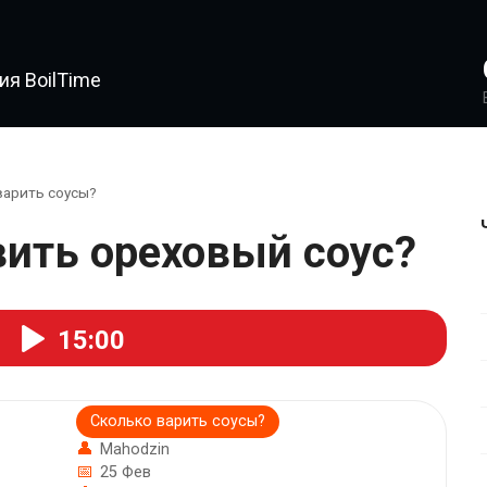
я BoilTime
варить соусы?
овить ореховый соус?
15:00
Сколько варить соусы?
Mahodzin
25 Фев