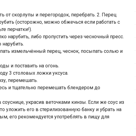
ить от скорлупы и перегородок, перебрать. 2. Перец
арубить (осторожно, можно обжечься если работать с
те перчатки!).
лко нарубить, либо пропустить через чесночный пресс.
 нарубить.
пать измельчённый перец, чеснок, посыпать солью и
оды и поставить на огонь.
воду 3 столовых ложки уксуса.
нзу, перемешать.
есь и тщательно перемешать блендером до
 соуснице, украсив веточками кинзы. Если же соус из
 то уложить его в стерилизованную банку и убрать на
ным, его рекомендуется употреблять в пищу для