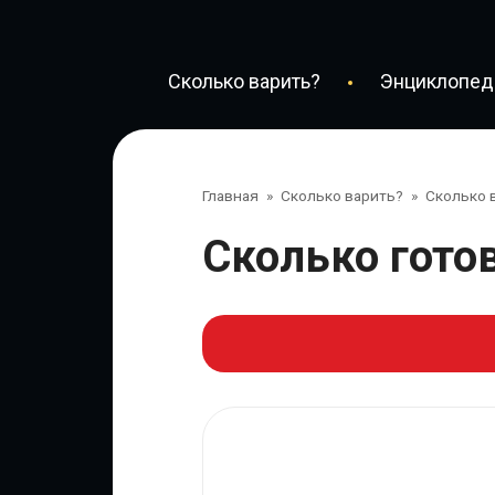
Перейти
к
контенту
Сколько варить?
Энциклопеди
Главная
»
Сколько варить?
»
Сколько 
Сколько гот