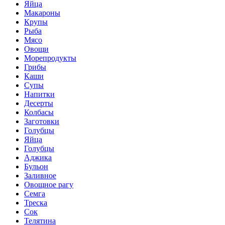
Яйца
Макароны
Крупы
Рыба
Мясо
Овощи
Морепродукты
Грибы
Каши
Супы
Напитки
Десерты
Колбасы
Заготовки
Голубцы
Яйца
Голубцы
Аджика
Бульон
Заливное
Овощное рагу
Семга
Треска
Сок
Телятина