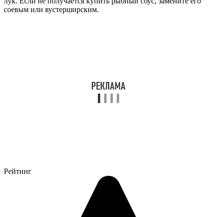
лук. Если не получается купить рыбный соус, замените его
соевым или вустерширским.
Рейтинг