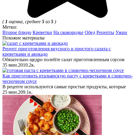
(
1
оценка, среднее
5
из
5
)
Метки:
Второе блюдо
Креветки
На сковородке
Обед
Рецепты
Ужин
Похожие материалы
Рецепт приготовления вкусного и простого салата с
креветками и авокадо
Обязательно щедро полейте салат приготовленным соусом
35 мин.
2
0
10.2к.
Как приготовить итальянскую пасту с креветками в сливочно-
чесночном соусе
В рецепте используются самые простые продукты, которые
25 мин.
2
0
9.1к.