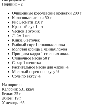
Порции:
–
+
Очищенные королевские креветки
200
г
Кокосовые сливки
50
г
Рис Басмати
150
г
Красный лук
1
шт
Чеснок
1
зубчик
Лайм
1
шт
Кинза
6
веточек
Рыбный соус
1
столовая ложка
Молотая корица
1
чайная ложка
Приправа карри
1
столовая ложка
Сливочное масло
50
г
Сахар
1
щепотка
Растительное масло для жарки
⅛
Молотый перец по вкусу
⅛
Соль по вкусу
⅛
На порцию
Калории:
531
ккал
Белки:
25
г
Жиры:
19
г
Углеводы:
65
г