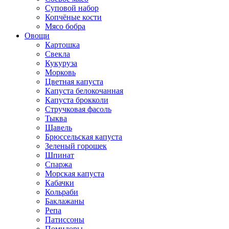
Суповой набор
Копчёные кости
Мясо бобра
Овощи
Картошка
Свекла
Кукуруза
Морковь
Цветная капуста
Капуста белокочанная
Капуста брокколи
Стручковая фасоль
Тыква
Щавель
Брюссельская капуста
Зеленый горошек
Шпинат
Спаржа
Морская капуста
Кабачки
Кольраби
Баклажаны
Репа
Патиссоны
Помидоры