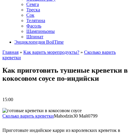
Семга
Треска
Сок
Телятина
Фасоль
Шампиньоны
Шпинат
Энциклопедия BoilTime
Главная
»
Как варить морепродукты?
»
Сколько варить
креветки
Как приготовить тушеные креветки в
кокосовом соусе по-индийски
15:00
Сколько варить креветки
Mahodzin
30 Май
0
799
Приготовьте индийское карри из королевских креветок в