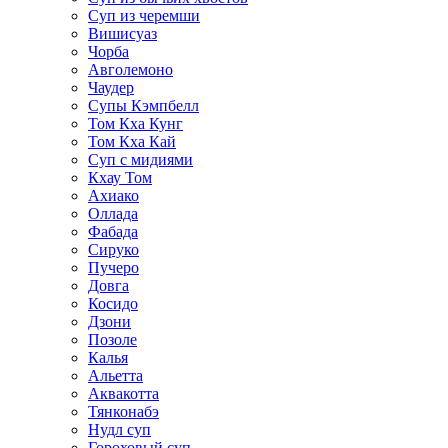
Суп из черемши
Вишисуаз
Чорба
Авголемоно
Чаудер
Супы Кэмпбелл
Том Кха Кунг
Том Кха Кай
Суп с мидиями
Кхау Том
Ахиако
Оллада
Фабада
Сируко
Пучеро
Довга
Косидо
Дзони
Позоле
Калья
Альетта
Аквакотта
Тянконабэ
Нудл суп
Гороховый суп