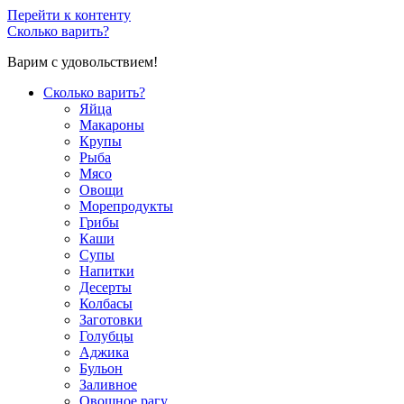
Перейти к контенту
Сколько варить?
Варим с удовольствием!
Сколько варить?
Яйца
Макароны
Крупы
Рыба
Мясо
Овощи
Морепродукты
Грибы
Каши
Супы
Напитки
Десерты
Колбасы
Заготовки
Голубцы
Аджика
Бульон
Заливное
Овощное рагу