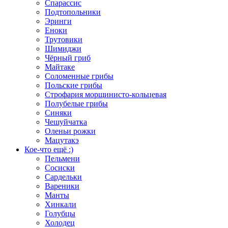
Спарассис
Подтопольники
Эринги
Еноки
Трутовики
Шимиджи
Чёрный гриб
Майтаке
Соломенные грибы
Польские грибы
Строфария морщинисто-кольцевая
Полубелые грибы
Синяки
Чешуйчатка
Оленьи рожки
Мацутакэ
Кое-что ещё :)
Пельмени
Сосиски
Сардельки
Вареники
Манты
Хинкали
Голубцы
Холодец