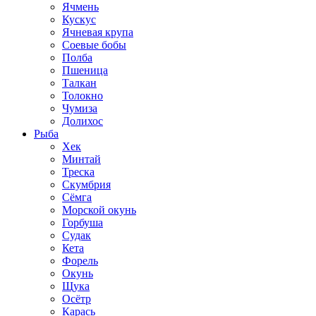
Ячмень
Кускус
Ячневая крупа
Соевые бобы
Полба
Пшеница
Талкан
Толокно
Чумиза
Долихос
Рыба
Хек
Минтай
Треска
Скумбрия
Сёмга
Морской окунь
Горбуша
Судак
Кета
Форель
Окунь
Щука
Осётр
Карась