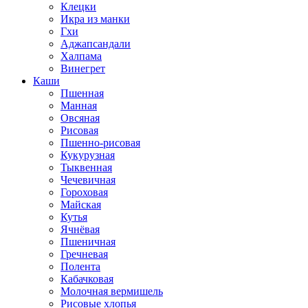
Клецки
Икра из манки
Гхи
Аджапсандали
Халпама
Винегрет
Каши
Пшенная
Манная
Овсяная
Рисовая
Пшенно-рисовая
Кукурузная
Тыквенная
Чечевичная
Гороховая
Майская
Кутья
Ячнёвая
Пшеничная
Гречневая
Полента
Кабачковая
Молочная вермишель
Рисовые хлопья