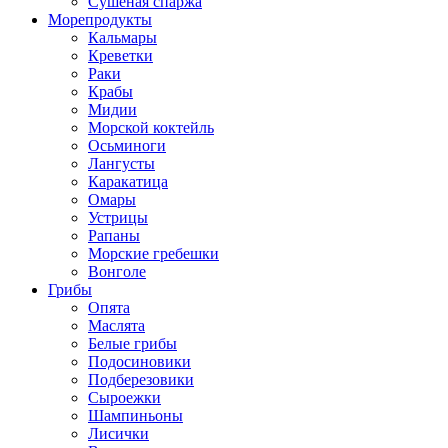
Сушеная спаржа
Морепродукты
Кальмары
Креветки
Раки
Крабы
Мидии
Морской коктейль
Осьминоги
Лангусты
Каракатица
Омары
Устрицы
Рапаны
Морские гребешки
Вонголе
Грибы
Опята
Маслята
Белые грибы
Подосиновики
Подберезовики
Сыроежки
Шампиньоны
Лисички