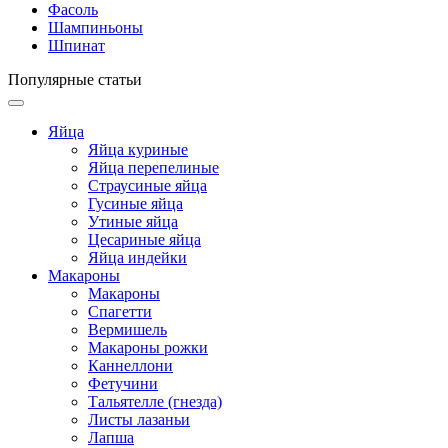
Фасоль
Шампиньоны
Шпинат
Популярные статьи
Яйца
Яйца куриные
Яйца перепелиные
Страусиные яйца
Гусиные яйца
Утиные яйца
Цесариные яйца
Яйца индейки
Макароны
Макароны
Спагетти
Вермишель
Макароны рожки
Каннеллони
Фетучини
Тальятелле (гнезда)
Листы лазаньи
Лапша