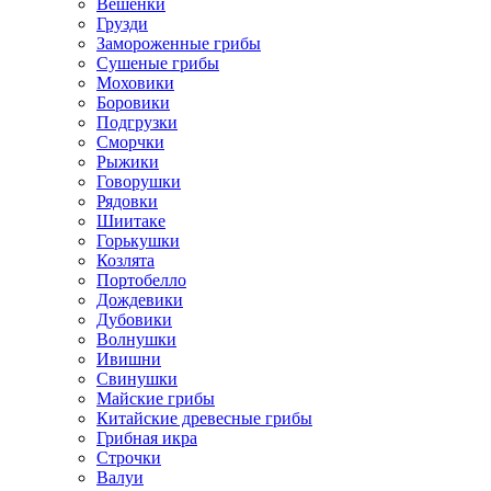
Вешенки
Грузди
Замороженные грибы
Сушеные грибы
Моховики
Боровики
Подгрузки
Сморчки
Рыжики
Говорушки
Рядовки
Шиитаке
Горькушки
Козлята
Портобелло
Дождевики
Дубовики
Волнушки
Ивишни
Свинушки
Майские грибы
Китайские древесные грибы
Грибная икра
Строчки
Валуи