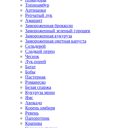
Топинамбур
Артишоки
Репчатый лук
Амарант
Замороженная брокколи
Замороженный зеленый горошек
Замороженная кукуруза
Замороженная цветная капуста
Сельдерей
Сладкий перец
Чеснок
Лук-порей
Батат
Бобы
Пастернак
Романеско
Белая спаржа
Кукуруза мини
Ямс
Авокадо
Корень имбиря
Ревень
Папоротник
Крапива