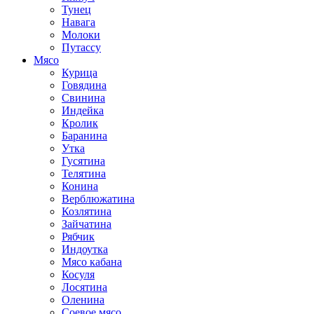
Тунец
Навага
Молоки
Путассу
Мясо
Курица
Говядина
Свинина
Индейка
Кролик
Баранина
Утка
Гусятина
Телятина
Конина
Верблюжатина
Козлятина
Зайчатина
Рябчик
Индоутка
Мясо кабана
Косуля
Лосятина
Оленина
Соевое мясо