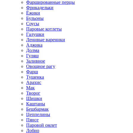
Фаршированные перцы
Фрикадельки
Ёжики
Бульоны
Соусы
Паровые котлеты
Галушки
Ленивые вареники
Аджика
Долма
Гуляш
Заливное
Овощное рагу
Фарш
Тушенка
Арахис
Мак
Творог
Шишки
Каштаны
Бешбармак
Цеппелины
Пянсе
Паровой омлет
Лобио