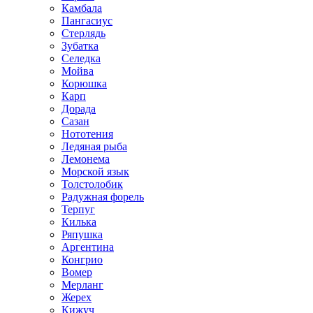
Камбала
Пангасиус
Стерлядь
Зубатка
Селедка
Мойва
Корюшка
Карп
Дорада
Сазан
Нототения
Ледяная рыба
Лемонема
Морской язык
Толстолобик
Радужная форель
Терпуг
Килька
Ряпушка
Аргентина
Конгрио
Вомер
Мерланг
Жерех
Кижуч