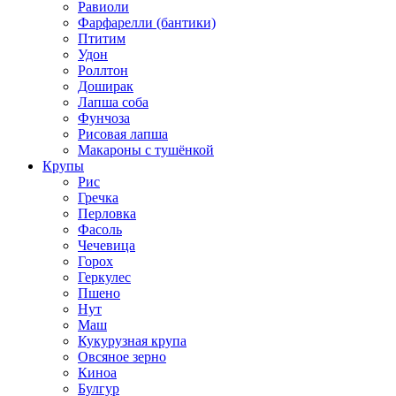
Равиоли
Фарфарелли (бантики)
Птитим
Удон
Роллтон
Доширак
Лапша соба
Фунчоза
Рисовая лапша
Макароны с тушёнкой
Крупы
Рис
Гречка
Перловка
Фасоль
Чечевица
Горох
Геркулес
Пшено
Нут
Маш
Кукурузная крупа
Овсяное зерно
Киноа
Булгур