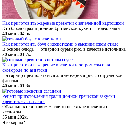
Как приготовить жареные креветки с запеченной картошкой
Это блюдо традиционной британской кухни — идеальный
40 мин.
2
0
4.6к.
Как приготовить боул с креветками в американском стиле
В основе блюда — отварной бурый рис, в качестве источника
30 мин.
2
0
1.7к.
Как приготовить жареные креветки в остром соусе на
сковороде по-азиатски
На гарнир предполагается длиннозерный рис со стручковой
фасолью.
40 мин.
2
0
1.8к.
Рецепт приготовления традиционной греческой закуски —
креветок «Саганаки»
Обжарьте в оливковом масле королевские креветки с
чесноком
35 мин.
2
0
2к.
Что варим?