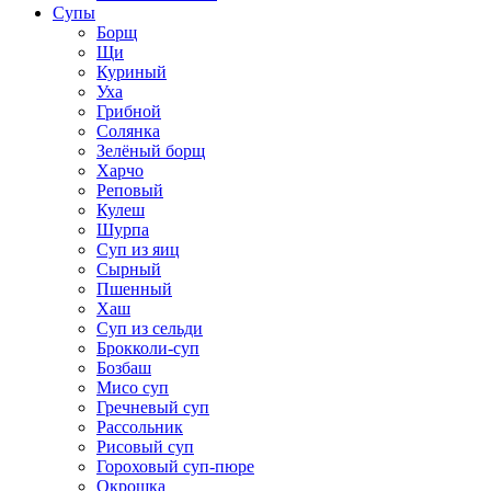
Супы
Борщ
Щи
Куриный
Уха
Грибной
Солянка
Зелёный борщ
Харчо
Реповый
Кулеш
Шурпа
Суп из яиц
Сырный
Пшенный
Хаш
Суп из сельди
Брокколи-суп
Бозбаш
Мисо суп
Гречневый суп
Рассольник
Рисовый суп
Гороховый суп-пюре
Окрошка