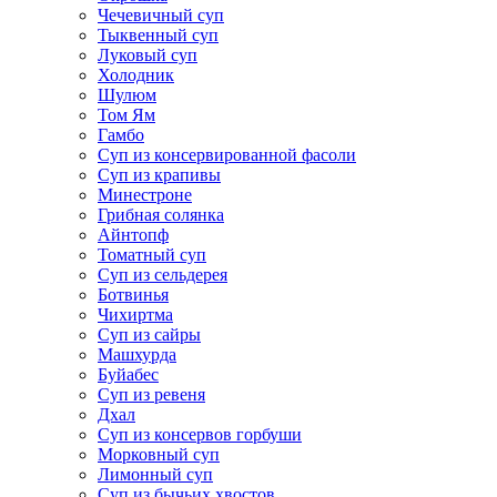
Чечевичный суп
Тыквенный суп
Луковый суп
Холодник
Шулюм
Том Ям
Гамбо
Суп из консервированной фасоли
Суп из крапивы
Минестроне
Грибная солянка
Айнтопф
Томатный суп
Суп из сельдерея
Ботвинья
Чихиртма
Суп из сайры
Машхурда
Буйабес
Суп из ревеня
Дхал
Суп из консервов горбуши
Морковный суп
Лимонный суп
Суп из бычьих хвостов