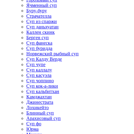
Ячменный суп
Буру-буру
Страчателла
Суп из спаржи
Суп даньхуатан
Каллен скинк
Берген суп
Суп фанеска
Суп буридда
Норвежский рыбный суп
Суп Калду Верде
Суп чупе
Суп каллалу
Суп касуэла
Суп чоппино
Суп кок-а-лики
Суп кальбитхан
Камджахтан
Джинестрата
Лохикейто
Блинный суп
Арахисовый суп
Суп фо
Юрма