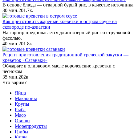
В основе блюда — отварной бурый рис, в качестве источника
30 мин.
2
0
1.7к.
Как приготовить жареные креветки в остром соусе на
сковороде по-азиатски
На гарнир предполагается длиннозерный рис со стручковой
фасолью.
40 мин.
2
0
1.8к.
Рецепт приготовления традиционной греческой закуски —
креветок «Саганаки»
Обжарьте в оливковом масле королевские креветки с
чесноком
35 мин.
2
0
2к.
Что варим?
Яйца
Макароны
Крупы
Рыба
Мясо
Овощи
Морепродукты
Грибы
Каши