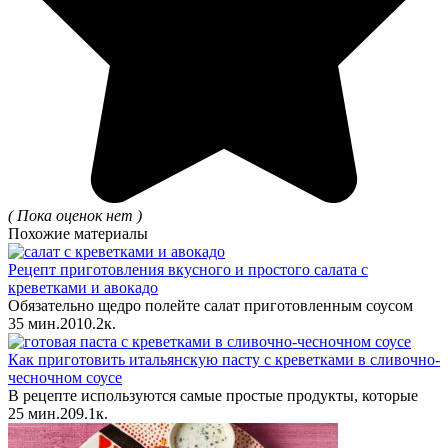
( Пока оценок нет )
Похожие материалы
Рецепт приготовления вкусного и простого салата с
креветками и авокадо
Обязательно щедро полейте салат приготовленным соусом
35 мин.
2
0
10.2к.
Как приготовить итальянскую пасту с креветками в сливочно-
чесночном соусе
В рецепте используются самые простые продукты, которые
25 мин.
2
0
9.1к.