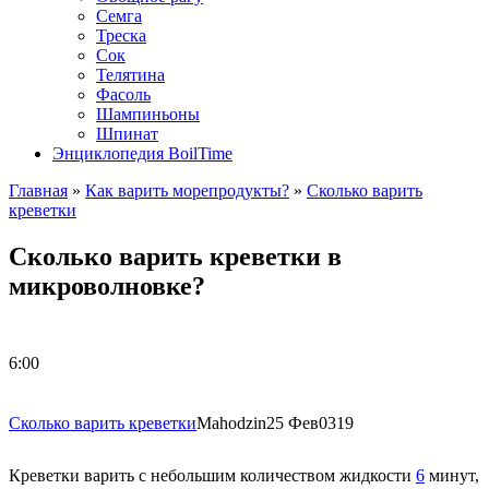
Семга
Треска
Сок
Телятина
Фасоль
Шампиньоны
Шпинат
Энциклопедия BoilTime
Главная
»
Как варить морепродукты?
»
Сколько варить
креветки
Сколько варить креветки в
микроволновке?
6:00
Сколько варить креветки
Mahodzin
25 Фев
0
319
Креветки варить с небольшим количеством жидкости
6
минут,