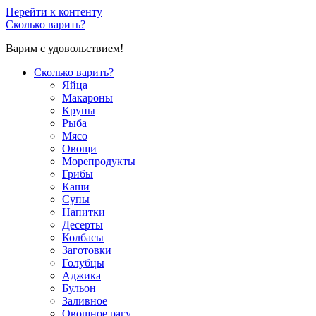
Перейти к контенту
Сколько варить?
Варим с удовольствием!
Сколько варить?
Яйца
Макароны
Крупы
Рыба
Мясо
Овощи
Морепродукты
Грибы
Каши
Супы
Напитки
Десерты
Колбасы
Заготовки
Голубцы
Аджика
Бульон
Заливное
Овощное рагу