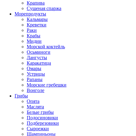
Крапива
Сушеная спаржа
Морепродукты
Кальмары
Креветки
Раки
Крабы
Мидии
Морской коктейль
Осьминоги
Лангусты
Каракатица
Омары
Устрицы
Рапаны
Морские гребешки
Вонголе
Грибы
Опята
Маслята
Белые грибы
Подосиновики
Подберезовики
Сыроежки
Шампиньоны