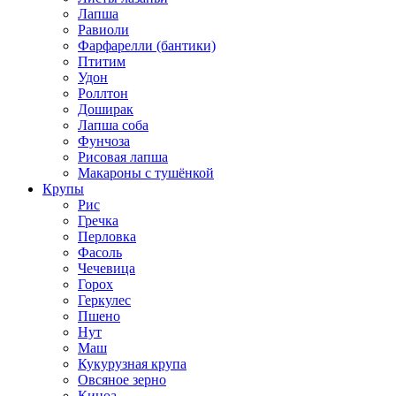
Лапша
Равиоли
Фарфарелли (бантики)
Птитим
Удон
Роллтон
Доширак
Лапша соба
Фунчоза
Рисовая лапша
Макароны с тушёнкой
Крупы
Рис
Гречка
Перловка
Фасоль
Чечевица
Горох
Геркулес
Пшено
Нут
Маш
Кукурузная крупа
Овсяное зерно
Киноа