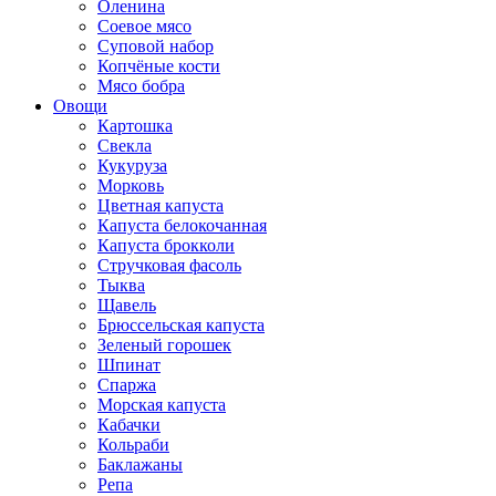
Оленина
Соевое мясо
Суповой набор
Копчёные кости
Мясо бобра
Овощи
Картошка
Свекла
Кукуруза
Морковь
Цветная капуста
Капуста белокочанная
Капуста брокколи
Стручковая фасоль
Тыква
Щавель
Брюссельская капуста
Зеленый горошек
Шпинат
Спаржа
Морская капуста
Кабачки
Кольраби
Баклажаны
Репа