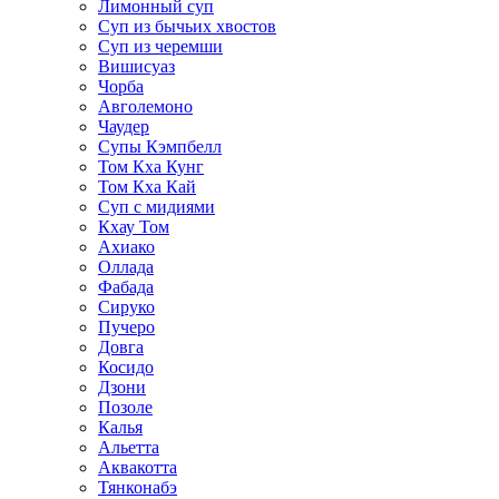
Лимонный суп
Суп из бычьих хвостов
Суп из черемши
Вишисуаз
Чорба
Авголемоно
Чаудер
Супы Кэмпбелл
Том Кха Кунг
Том Кха Кай
Суп с мидиями
Кхау Том
Ахиако
Оллада
Фабада
Сируко
Пучеро
Довга
Косидо
Дзони
Позоле
Калья
Альетта
Аквакотта
Тянконабэ