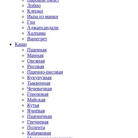
Лобио
Клецки
Икра из манки
Гхи
Аджапсандали
Халпама
Винегрет
Каши
Пшенная
Манная
Овсяная
Рисовая
Пшенно-рисовая
Кукурузная
Тыквенная
Чечевичная
Гороховая
Майская
Кутья
Ячнёвая
Пшеничная
Гречневая
Полента
Кабачковая