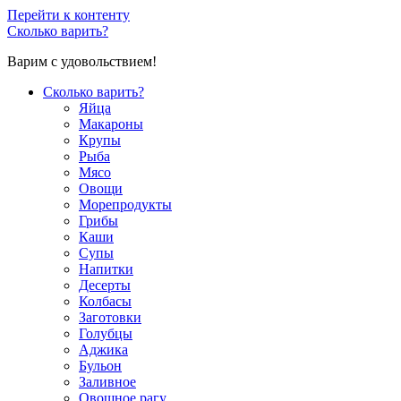
Перейти к контенту
Сколько варить?
Варим с удовольствием!
Сколько варить?
Яйца
Макароны
Крупы
Рыба
Мясо
Овощи
Морепродукты
Грибы
Каши
Супы
Напитки
Десерты
Колбасы
Заготовки
Голубцы
Аджика
Бульон
Заливное
Овощное рагу