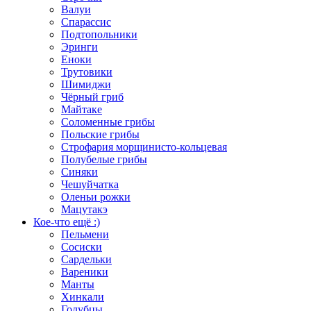
Валуи
Спарассис
Подтопольники
Эринги
Еноки
Трутовики
Шимиджи
Чёрный гриб
Майтаке
Соломенные грибы
Польские грибы
Строфария морщинисто-кольцевая
Полубелые грибы
Синяки
Чешуйчатка
Оленьи рожки
Мацутакэ
Кое-что ещё :)
Пельмени
Сосиски
Сардельки
Вареники
Манты
Хинкали
Голубцы