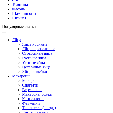
Телятина
Фасоль
Шампиньоны
Шпинат
Популярные статьи
Яйца
Яйца куриные
Яйца перепелиные
Страусиные яйца
Гусиные яйца
Утиные яйца
Цесариные яйца
Яйца индейки
Макароны
Макароны
Спагетти
Вермишель
Макароны рожки
Каннеллони
Фетучини
Тальятелле (гнезда)
Листы лазаньи