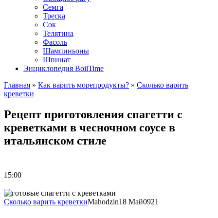
Семга
Треска
Сок
Телятина
Фасоль
Шампиньоны
Шпинат
Энциклопедия BoilTime
Главная
»
Как варить морепродукты?
»
Сколько варить
креветки
Рецепт приготовления спагетти с
креветками в чесночном соусе в
итальянском стиле
15:00
Сколько варить креветки
Mahodzin
18 Май
0
921