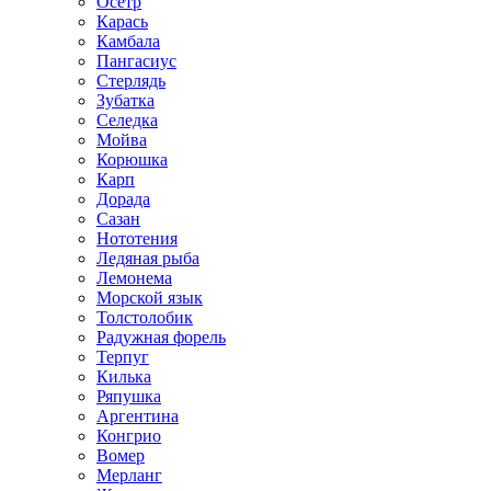
Осётр
Карась
Камбала
Пангасиус
Стерлядь
Зубатка
Селедка
Мойва
Корюшка
Карп
Дорада
Сазан
Нототения
Ледяная рыба
Лемонема
Морской язык
Толстолобик
Радужная форель
Терпуг
Килька
Ряпушка
Аргентина
Конгрио
Вомер
Мерланг