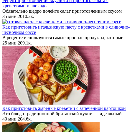
Рецепт приготовления вкусного и простого салата с
креветками и авокадо
Обязательно щедро полейте салат приготовленным соусом
35 мин.
2
0
10.2к.
Как приготовить итальянскую пасту с креветками в сливочно-
чесночном соусе
В рецепте используются самые простые продукты, которые
25 мин.
2
0
9.1к.
Как приготовить жареные креветки с запеченной картошкой
Это блюдо традиционной британской кухни — идеальный
40 мин.
2
0
4.6к.