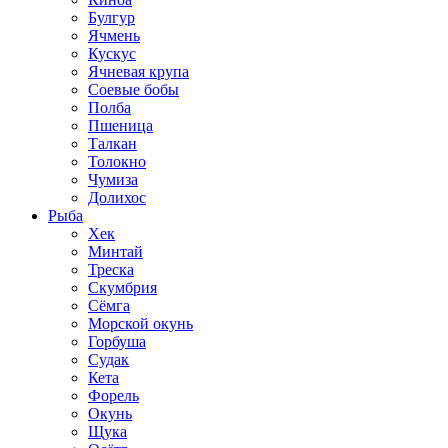
Булгур
Ячмень
Кускус
Ячневая крупа
Соевые бобы
Полба
Пшеница
Талкан
Толокно
Чумиза
Долихос
Рыба
Хек
Минтай
Треска
Скумбрия
Сёмга
Морской окунь
Горбуша
Судак
Кета
Форель
Окунь
Щука