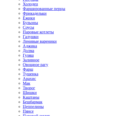
Холодец
Фаршированные перцы
Фрикадельки
Ёжики
Бульоны
Соусы
Паровые котлеты
Галушки
Ленивые вареники
Аджика
Долма
Гуляш
Заливное
Овощное рагу
Фарш
Тушенка
Арахис
Мак
Творог
Шишки
Каштаны
Бешбармак
Цеппелины
Пянсе
Паровой омлет