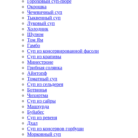
Гороховый суп-пюре
Окрошка
Чечевичный суп
Тыквенный суп
Луковый суп
Холодник
Шулюм
Том Ям
Гамбо
Суп из консервированной фасоли
Суп из крапивы
Минестроне
Грибная солянка
Айнтопф
Томатный суп
Суп из сельдерея
Ботвинья
Чихиртма
Суп из сайры
Машхурда
Буйабес
Суп из ревеня
Дхал
Суп из консервов горбуши
Морковный суп