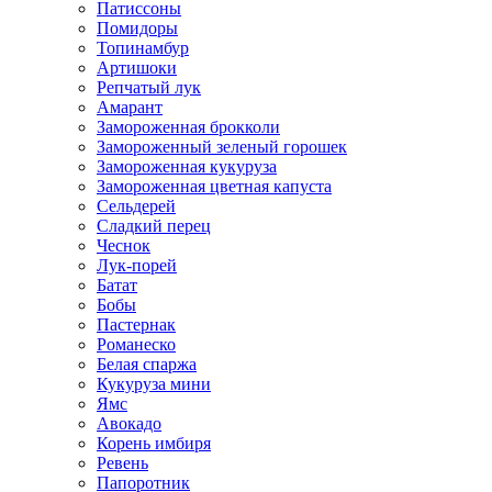
Патиссоны
Помидоры
Топинамбур
Артишоки
Репчатый лук
Амарант
Замороженная брокколи
Замороженный зеленый горошек
Замороженная кукуруза
Замороженная цветная капуста
Сельдерей
Сладкий перец
Чеснок
Лук-порей
Батат
Бобы
Пастернак
Романеско
Белая спаржа
Кукуруза мини
Ямс
Авокадо
Корень имбиря
Ревень
Папоротник