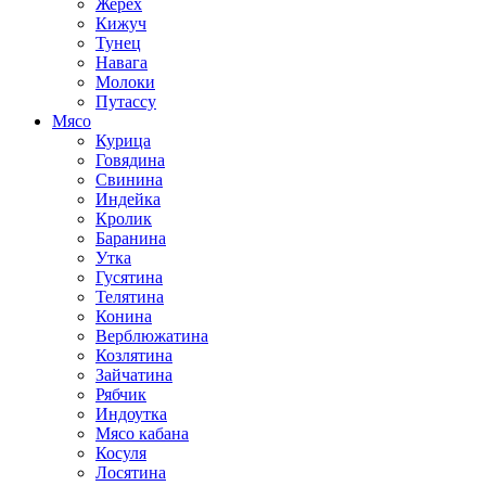
Жерех
Кижуч
Тунец
Навага
Молоки
Путассу
Мясо
Курица
Говядина
Свинина
Индейка
Кролик
Баранина
Утка
Гусятина
Телятина
Конина
Верблюжатина
Козлятина
Зайчатина
Рябчик
Индоутка
Мясо кабана
Косуля
Лосятина