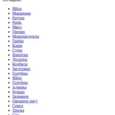
Яйца
Макароны
Крупы
Рыба
Мясо
Овощи
Морепродукты
Грибы
Каши
Супы
Напитки
Десерты
Колбасы
Заготовки
Голубцы
Яйца
Голубцы
Аджика
Бульон
Заливное
Овощное рагу
Семга
Треска
Сок