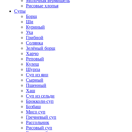
Молочная вермишель
Рисовые хлопья
Супы
Борщ
Щи
Куриный
Уха
Грибной
Солянка
Зелёный борщ
Харчо
Реповый
Кулеш
Шурпа
Суп из яиц
Сырный
Пшенный
Хаш
Суп из сельди
Брокколи-суп
Бозбаш
Мисо суп
Гречневый суп
Рассольник
Рисовый суп