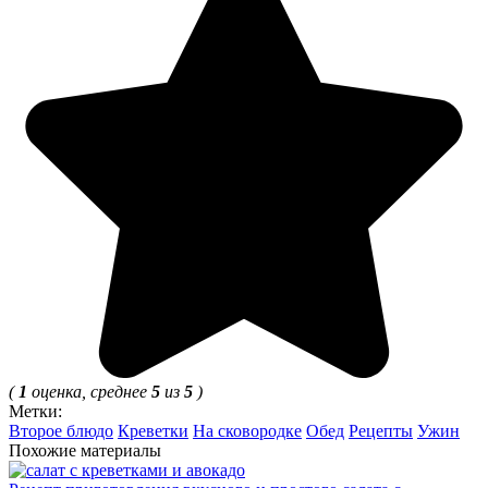
(
1
оценка, среднее
5
из
5
)
Метки:
Второе блюдо
Креветки
На сковородке
Обед
Рецепты
Ужин
Похожие материалы