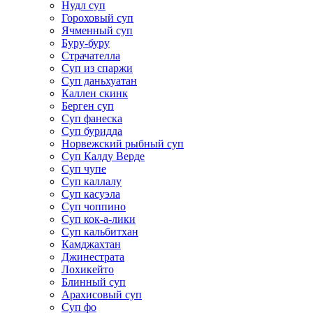
Нудл суп
Гороховый суп
Ячменный суп
Буру-буру
Страчателла
Суп из спаржи
Суп даньхуатан
Каллен скинк
Берген суп
Суп фанеска
Суп буридда
Норвежский рыбный суп
Суп Калду Верде
Суп чупе
Суп каллалу
Суп касуэла
Суп чоппино
Суп кок-а-лики
Суп кальбитхан
Камджахтан
Джинестрата
Лохикейто
Блинный суп
Арахисовый суп
Суп фо