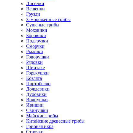
Лисички
Вешенки
Грузди
Замороженные грибы
Сушеные грибы
Моховики
Боровики
Подгрузки
Сморчки
Рыжики
Говорушки
Рядовки
Шиитаке
Горькушки
Козлята
Портобелло
Дождевики
Дубовики
Волнушки
Ивишни
Свинушки
Майские грибы
Китайские древесные грибы
Грибная икра
Строчки