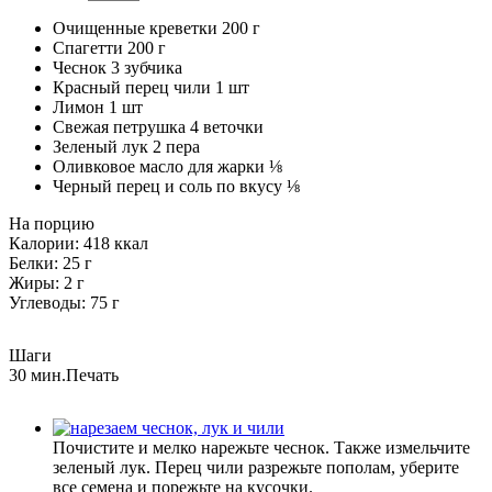
Очищенные креветки
200
г
Спагетти
200
г
Чеснок
3
зубчика
Красный перец чили
1
шт
Лимон
1
шт
Свежая петрушка
4
веточки
Зеленый лук
2
пера
Оливковое масло для жарки
⅛
Черный перец и соль по вкусу
⅛
На порцию
Калории:
418
ккал
Белки:
25
г
Жиры:
2
г
Углеводы:
75
г
Шаги
30 мин.
Печать
Почистите и мелко нарежьте чеснок. Также измельчите
зеленый лук. Перец чили разрежьте пополам, уберите
все семена и порежьте на кусочки.