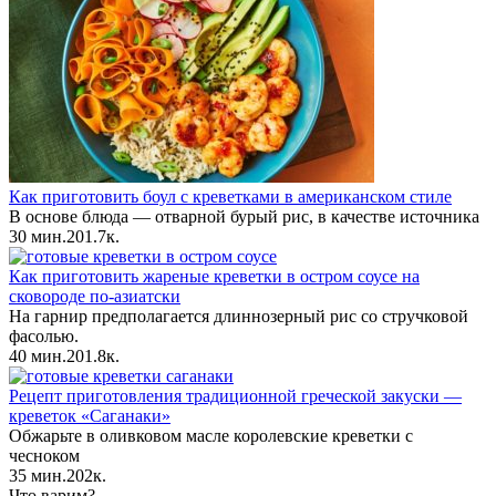
Как приготовить боул с креветками в американском стиле
В основе блюда — отварной бурый рис, в качестве источника
30 мин.
2
0
1.7к.
Как приготовить жареные креветки в остром соусе на
сковороде по-азиатски
На гарнир предполагается длиннозерный рис со стручковой
фасолью.
40 мин.
2
0
1.8к.
Рецепт приготовления традиционной греческой закуски —
креветок «Саганаки»
Обжарьте в оливковом масле королевские креветки с
чесноком
35 мин.
2
0
2к.
Что варим?