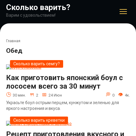
Перейти
Сколько варить?
к
контенту
Варим с удовольствием!
Главная
Обед
Сколько варить семгу?
Как приготовить японский боул с
лососем всего за 30 минут
30 мин.
2
24 Июн
0
4к.
Украсьте боул острым перцем, кунжутом и зеленью для
яркого настроения и вкуса.
Сколько варить креветки
Рецепт приготовления вкусного и