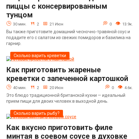
пиццы с консервированным
тунцом
30 мин.
2
21 Июн
0
13.9к.
Вы также приготовите домашний чесночно-травяной соус и
подадите его с салатом из свежих помидоров и базилика на
гарнир.
Сколько варить креветки
Как приготовить жареные
креветки с запеченной картошкой
40 мин.
2
20 Июн
0
4.6к.
Это блюдо традиционной британской кухни — идеальный
прием пищи для двоих человек в выходной день.
Сколько варить рыбу?
Как вкусно приготовить филе
минтая в соевом соусе в духовке