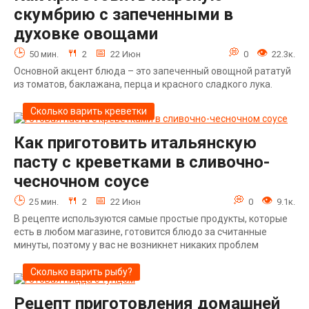
скумбрию с запеченными в
духовке овощами
50 мин.
2
22 Июн
0
22.3к.
Основной акцент блюда – это запеченный овощной рататуй
из томатов, баклажана, перца и красного сладкого лука.
Сколько варить креветки
Как приготовить итальянскую
пасту с креветками в сливочно-
чесночном соусе
25 мин.
2
22 Июн
0
9.1к.
В рецепте используются самые простые продукты, которые
есть в любом магазине, готовится блюдо за считанные
минуты, поэтому у вас не возникнет никаких проблем
Сколько варить рыбу?
Рецепт приготовления домашней