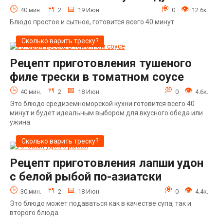
40 мин.
2
19 Июн
0
12.6к.
Блюдо простое и сытное, готовится всего 40 минут.
Сколько варить треску?
Рецепт приготовления тушеного
филе трески в томатном соусе
40 мин.
2
18 Июн
0
4.6к.
Это блюдо средиземноморской кухни готовится всего 40
минут и будет идеальным выбором для вкусного обеда или
ужина.
Сколько варить треску?
Рецепт приготовления лапши удон
с белой рыбой по-азиатски
30 мин.
2
18 Июн
0
4.4к.
Это блюдо может подаваться как в качестве супа, так и
второго блюда.