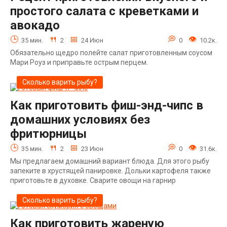
простого салата с креветками и
авокадо
35 мин.
2
24 Июн
0
10.2к.
Обязательно щедро полейте салат приготовленным соусом
Мари Роуз и приправьте острым перцем.
Сколько варить рыбу?
Как приготовить фиш-энд-чипс в
домашних условиях без
фритюрницы
35 мин.
2
23 Июн
0
31.6к.
Мы предлагаем домашний вариант блюда. Для этого рыбу
запеките в хрустящей панировке. Дольки картофеля также
приготовьте в духовке. Сварите овощи на гарнир
Сколько варить рыбу?
Как приготовить жареную