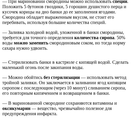
— При мариновании смородины можно использовать
специи
.
Положить 5 бутонов гвоздики, 5 горошин душистого перца и
кусочек корицы на дно банки до ее заполнения ягодами.
Смородина обладает выраженным вкусом, не стоит его
перебивать, используя большие количества специй.
— Заливка холодной водой, уложенной в банки смородины,
требуется для точного определения
количества сиропа
. 50%
воды
можно заменить
смородиновым соком, но тогда норму
сахара нужно удвоить.
— Стерилизовать банки в кастрюле с кипящей водой. Сделать
маленький огонь после закипания воды.
— Можно обойтись
без стерилизации
— использовать метод
тройной заливки. Он заключается в заливании ягод кипящим
сиропом с последующим (через 10 минут) сливанием сиропа,
его повторным кипячением и возвращением в банки.
— В маринованной смородине сохраняются витамины и
оксикумарин
— вещество, чрезвычайно полезное для
предупреждения инфаркта.