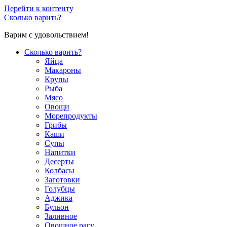
Перейти к контенту
Сколько варить?
Варим с удовольствием!
Сколько варить?
Яйца
Макароны
Крупы
Рыба
Мясо
Овощи
Морепродукты
Грибы
Каши
Супы
Напитки
Десерты
Колбасы
Заготовки
Голубцы
Аджика
Бульон
Заливное
Овощное рагу