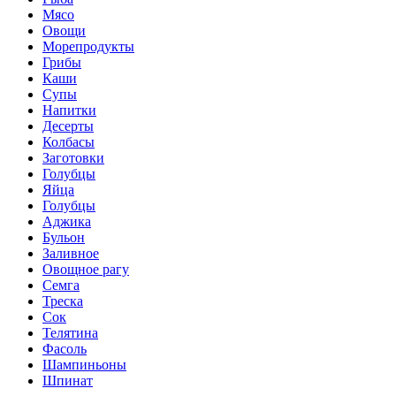
Мясо
Овощи
Морепродукты
Грибы
Каши
Супы
Напитки
Десерты
Колбасы
Заготовки
Голубцы
Яйца
Голубцы
Аджика
Бульон
Заливное
Овощное рагу
Семга
Треска
Сок
Телятина
Фасоль
Шампиньоны
Шпинат