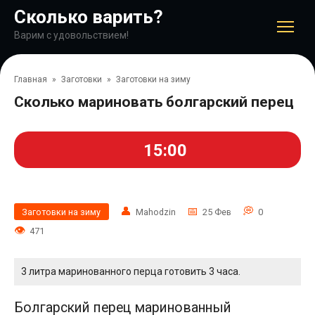
Перейти
Сколько варить?
к
контенту
Варим с удовольствием!
Главная
»
Заготовки
»
Заготовки на зиму
Сколько мариновать болгарский перец
15:00
Заготовки на зиму
Mahodzin
25 Фев
0
471
3 литра маринованного перца готовить 3 часа.
Болгарский перец маринованный