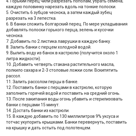
4. Горький перец чили разрезать пополам, убрать семена;
каждую половинку нарезать вдоль на тонкие полоски.
5. Очистить 6 зубцов чеснока, а затем каждый зубец
разрезать на 3 лепестка.
6. В банки сложить болгарский перец. По мере укладывания
добавлять полоски горького перца, зелень и кусочки
чеснока.
7. Добавить по 2 листика лаврушки в каждую банку.
8. Залить банки с перцем холодной водой.
9. Вылить воду из банок в кастрюлю (получится около 1
литра жидкости).
10. Добавить четверть стакана растительного масла,
полкило сахара и 2-3 столовые ложки соли. Вскипятить
рассол.
11. Залить рассолом перцы в банке.
12. Поставить банки с перцами в кастрюлю, которую
заполнить горячей водой и поставить на средний огонь.
13. После закипания воды огонь убавить и стерилизовать
банки с перцами 15 минут.
14. Достать банки из кастрюли.
15. В каждую добавить по 130 миллилитров 9% уксуса и
тотчас укупорить крышками. Банки перевернуть, поставить
на крышку и дать остыть под полотенцем.